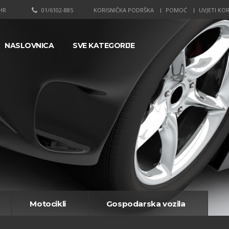
HR
01/6102-885
KORISNIČKA PODRŠKA
POMOĆ
UVJETI KOR
NASLOVNICA
SVE KATEGORIJE
Motocikli
Gospodarska vozila