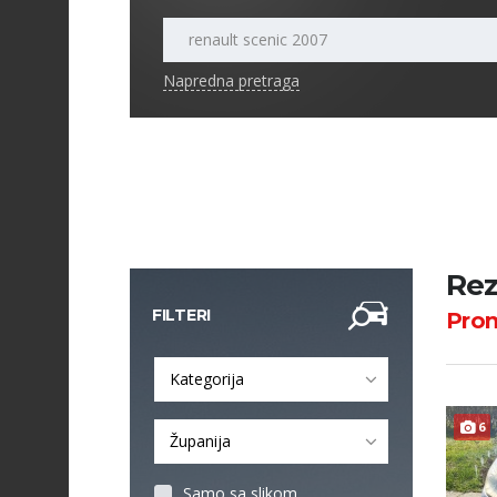
Napredna pretraga
Rez
FILTERI
Pro
Kategorija
6
Županija
Samo sa slikom