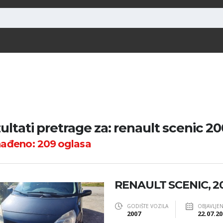
ultati pretrage za: renault scenic 2
nađeno:
209
oglasa
RENAULT SCENIC, 2
GODIŠTE VOZILA
OBJAVLJE
2007
22.07.20