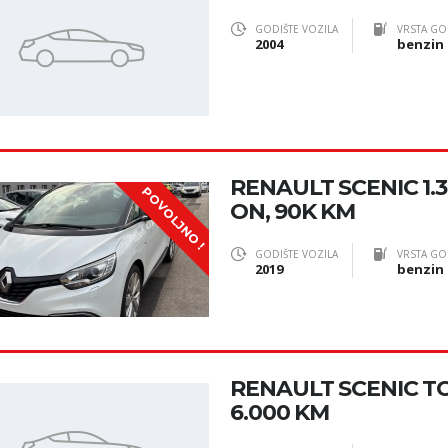
GODIŠTE VOZILA
VRSTA GO
2004
benzin
RENAULT SCENIC 1.3
POVOLJNO !
ON, 90K KM
GODIŠTE VOZILA
VRSTA GO
2019
benzin
RENAULT SCENIC TCE 1
6.000 KM