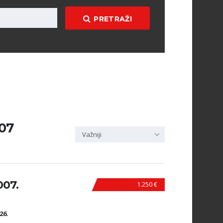
PRETRAŽI
007
Važniji
007.
1.250 €
N
26.