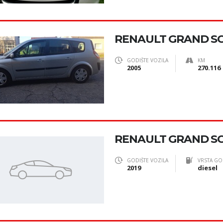
RENAULT GRAND SCE
GODIŠTE VOZILA
KM
2005
270.116
RENAULT GRAND S
GODIŠTE VOZILA
VRSTA GO
2019
diesel