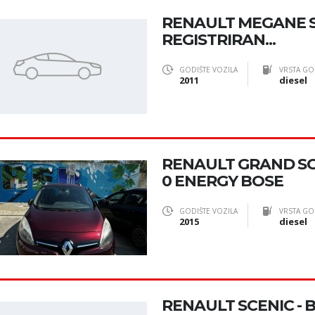
RENAULT MEGANE SC
REGISTRIRAN...
GODIŠTE VOZILA
VRSTA GO
2011
diesel
RENAULT GRAND SCEN
0 ENERGY BOSE
GODIŠTE VOZILA
VRSTA GO
2015
diesel
RENAULT SCENIC - B