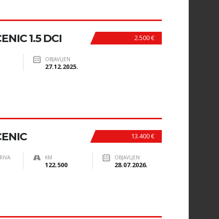
NIC 1.5 DCI
2.500 €
OBJAVLJEN
27.12.2025.
CENIC
13.400 €
RIVA
KM
OBJAVLJEN
122.500
28.07.2026.