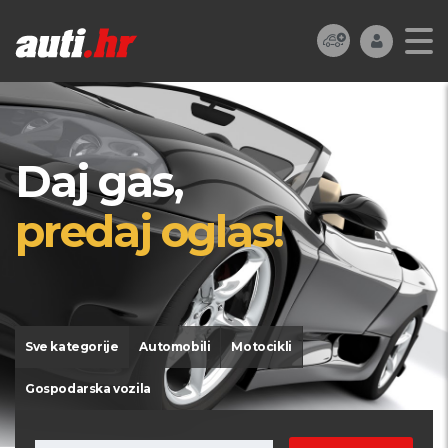
Daj gas,
predaj oglas!
Sve kategorije
Automobili
Motocikli
Gospodarska vozila