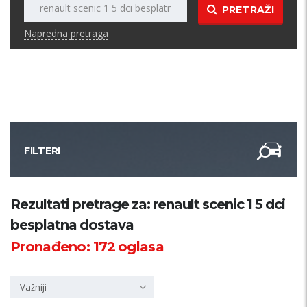
PRETRAŽI
Napredna pretraga
FILTERI
Kategorija
Rezultati pretrage za: renault scenic 1 5 dci
besplatna dostava
Županija
Pronađeno:
172
oglasa
Samo sa slikom
Važniji
PRETRAŽI