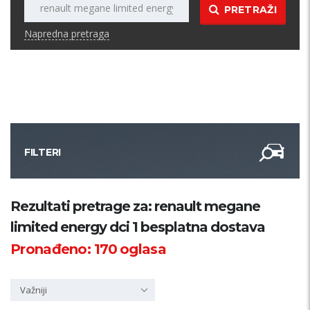
PRETRAŽI
Napredna pretraga
FILTERI
Kategorija
Rezultati pretrage za: renault megane
limited energy dci 1 besplatna dostava
Županija
Pronađeno:
170
oglasa
Samo sa slikom
Važniji
PRETRAŽI