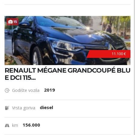
15
11.100 €
RENAULT MÉGANE GRANDCOUPÉ BLU
E DCI 115...
2019
Godište vozila
diesel
Vrsta goriva
156.000
km