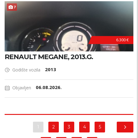
7
6.300 €
RENAULT MEGANE, 2013.G.
2013
Godište vozila
06.08.2026.
Objavljen
1
2
3
4
5