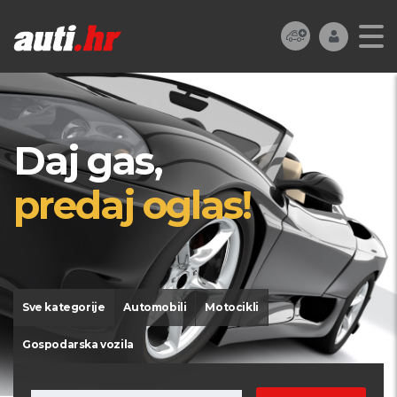
Daj gas,
predaj oglas!
Sve kategorije
Automobili
Motocikli
Gospodarska vozila