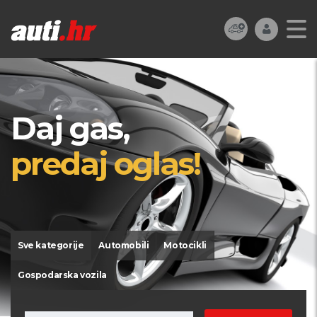
Daj gas,
predaj oglas!
Sve kategorije
Automobili
Motocikli
Gospodarska vozila