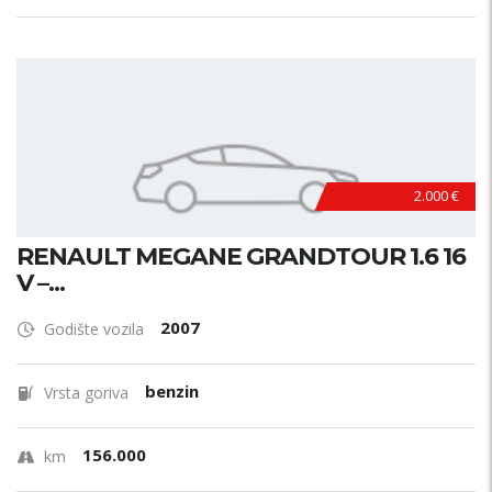
2.000 €
RENAULT MEGANE GRANDTOUR 1.6 16
V –...
2007
Godište vozila
benzin
Vrsta goriva
156.000
km