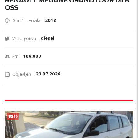
RENAULT MEGANE GRANDTOUR 1.6 B
OSS
2018
Godište vozila
diesel
Vrsta goriva
186.000
km
23.07.2026.
Objavljen
20