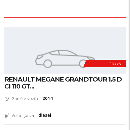
4.999 €
RENAULT MEGANE GRANDTOUR 1.5 D
CI 110 GT...
2014
Godište vozila
diesel
Vrsta goriva