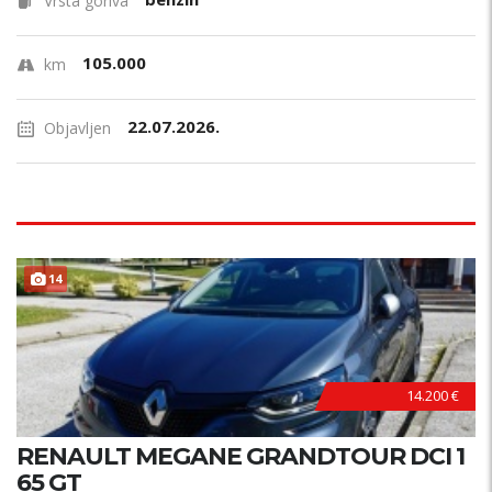
Vrsta goriva
105.000
km
22.07.2026.
Objavljen
14
14.200 €
RENAULT MEGANE GRANDTOUR DCI 1
65 GT