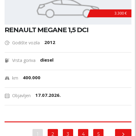
3.300 €
RENAULT MEGANE 1,5 DCI
2012
Godište vozila
diesel
Vrsta goriva
400.000
km
17.07.2026.
Objavljen
1
2
3
4
5