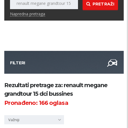
PRETRAŽI
Napredna pretraga
FILTERI
Kategorija
Rezultati pretrage za: renault megane
grandtour 15 dci bussines
Županija
Pronađeno:
166
oglasa
Samo sa slikom
Važniji
PRETRAŽI