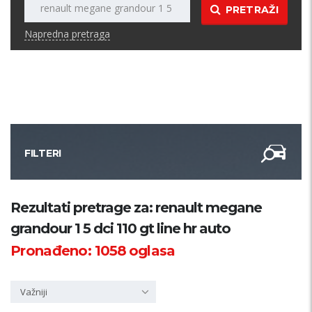
PRETRAŽI
Napredna pretraga
FILTERI
Kategorija
Rezultati pretrage za: renault megane
grandour 1 5 dci 110 gt line hr auto
Županija
Pronađeno:
1058
oglasa
Samo sa slikom
Važniji
PRETRAŽI