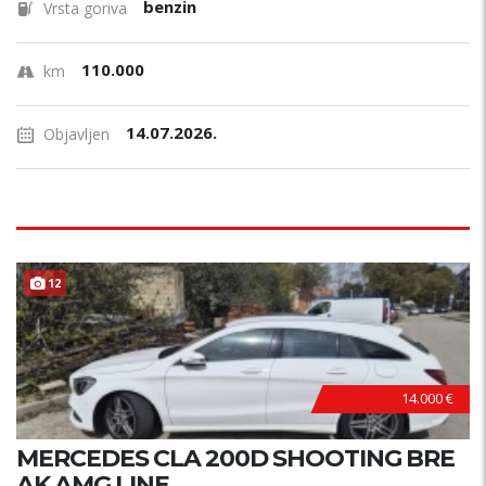
benzin
Vrsta goriva
110.000
km
14.07.2026.
Objavljen
12
14.000 €
MERCEDES CLA 200D SHOOTING BRE
AK AMG LINE...