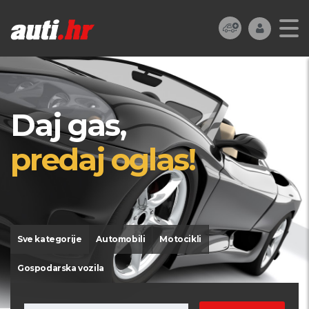
Daj gas,
predaj oglas!
Sve kategorije
Automobili
Motocikli
Gospodarska vozila