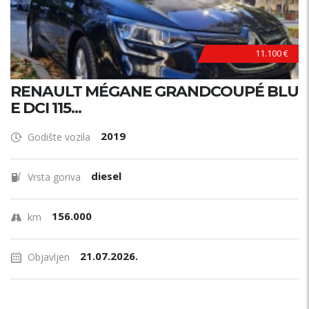
11.100 €
RENAULT MÉGANE GRANDCOUPÉ BLU
E DCI 115...
2019
Godište vozila
diesel
Vrsta goriva
156.000
km
21.07.2026.
Objavljen