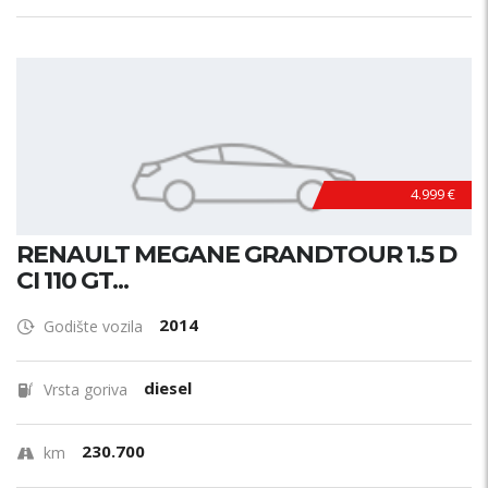
4.999 €
RENAULT MEGANE GRANDTOUR 1.5 D
CI 110 GT...
2014
Godište vozila
diesel
Vrsta goriva
230.700
km