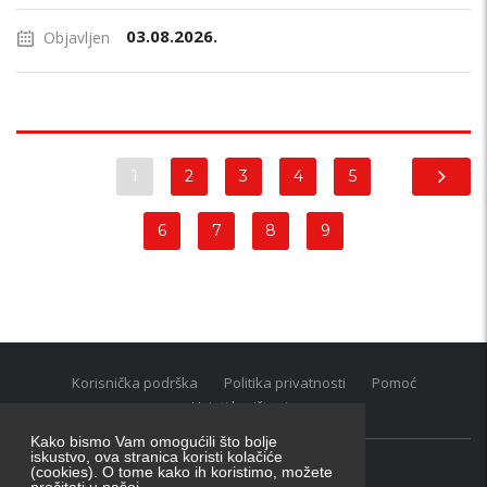
03.08.2026.
Objavljen
1
2
3
4
5
6
7
8
9
Korisnička podrška
Politika privatnosti
Pomoć
Uvjeti korištenja
Kako bismo Vam omogućili što bolje
iskustvo, ova stranica koristi kolačiće
(cookies). O tome kako ih koristimo, možete
Oglasnik grupacija:
posao.hr
|
oglasnik.hr
|
auti.hr