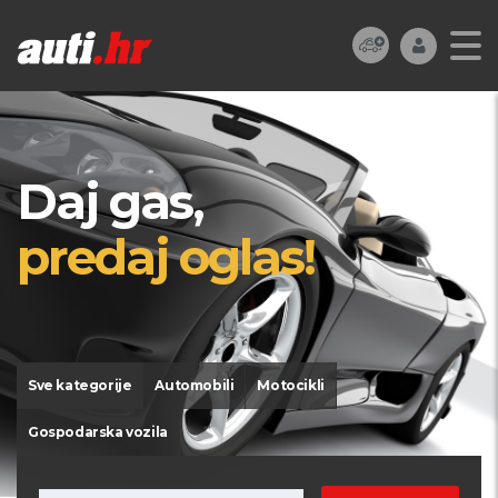
Daj gas,
predaj oglas!
Sve kategorije
Automobili
Motocikli
Gospodarska vozila