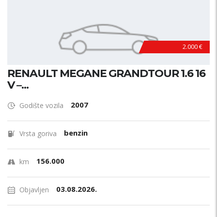
2.000 €
RENAULT MEGANE GRANDTOUR 1.6 16
V –...
2007
Godište vozila
benzin
Vrsta goriva
156.000
km
03.08.2026.
Objavljen