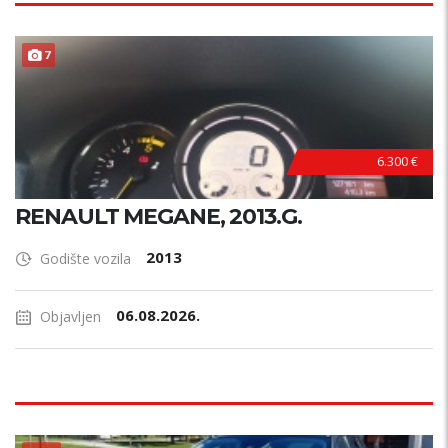
7
6.300 €
RENAULT MEGANE, 2013.G.
2013
Godište vozila
06.08.2026.
Objavljen