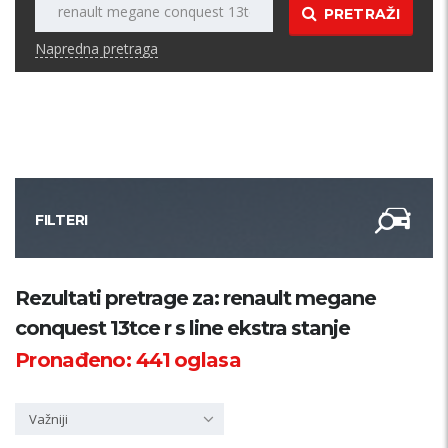
PRETRAŽI
Napredna pretraga
FILTERI
Kategorija
Rezultati pretrage za: renault megane
conquest 13tce r s line ekstra stanje
Županija
Pronađeno:
441
oglasa
Samo sa slikom
Važniji
PRETRAŽI