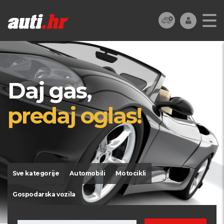
Daj gas,
predaj oglas!
Sve kategorije
Automobili
Motocikli
Gospodarska vozila