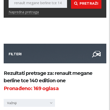
PRETRAŽI
Napredna pretraga
FILTERI
Kategorija
Rezultati pretrage za: renault megane
berline tce 140 edition one
Županija
Pronađeno:
169
oglasa
Samo sa slikom
Važniji
PRETRAŽI