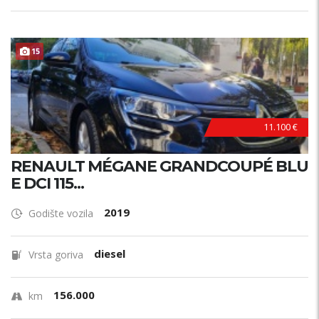
15
11.100 €
RENAULT MÉGANE GRANDCOUPÉ BLU
E DCI 115...
2019
Godište vozila
diesel
Vrsta goriva
156.000
km