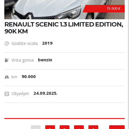
15.900 €
RENAULT SCENIC 1.3 LIMITED EDITION,
90K KM
2019
Godište vozila
benzin
Vrsta goriva
90.000
km
24.09.2025.
Objavljen