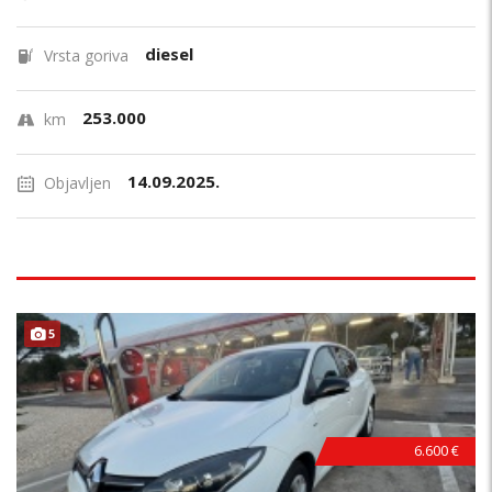
diesel
Vrsta goriva
253.000
km
14.09.2025.
Objavljen
5
6.600 €