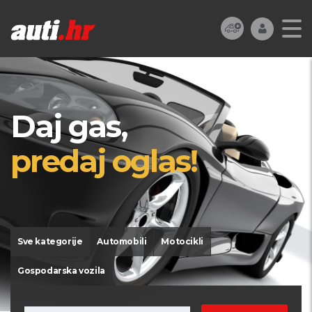
Daj gas,
predaj oglas!
Sve kategorije
Automobili
Motocikli
Gospodarska vozila