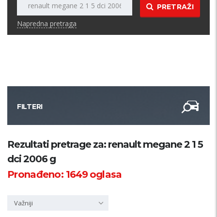
PRETRAŽI
Napredna pretraga
FILTERI
Kategorija
Rezultati pretrage za: renault megane 2 1 5
dci 2006 g
Županija
Pronađeno:
1649
oglasa
Samo sa slikom
Važniji
PRETRAŽI