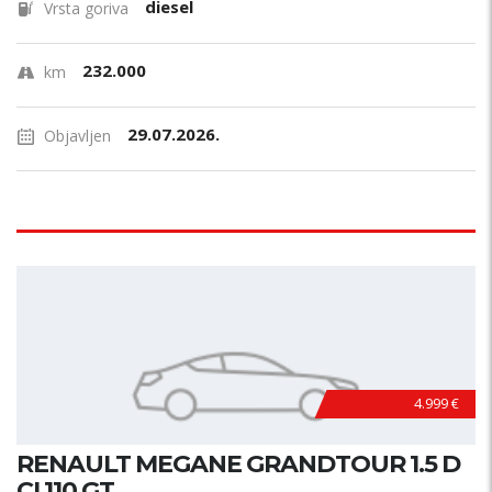
diesel
Vrsta goriva
232.000
km
29.07.2026.
Objavljen
4.999 €
RENAULT MEGANE GRANDTOUR 1.5 D
CI 110 GT...