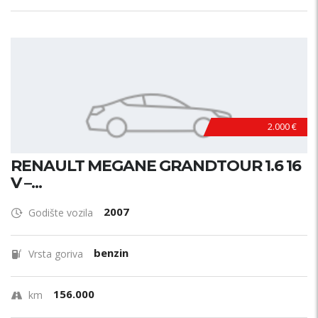
2.000 €
RENAULT MEGANE GRANDTOUR 1.6 16
V –...
2007
Godište vozila
benzin
Vrsta goriva
156.000
km