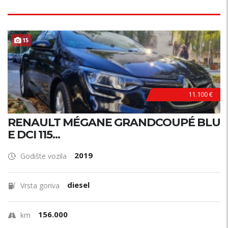
15
11.100 €
RENAULT MÉGANE GRANDCOUPÉ BLU
E DCI 115...
2019
Godište vozila
diesel
Vrsta goriva
156.000
km