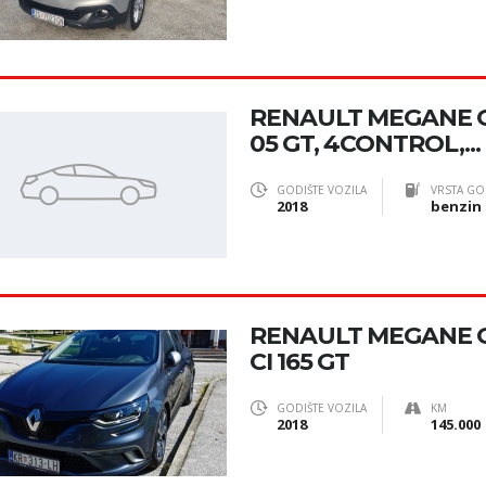
RENAULT MEGANE 
05 GT, 4CONTROL,...
GODIŠTE VOZILA
VRSTA GO
2018
benzin
RENAULT MEGANE 
CI 165 GT
GODIŠTE VOZILA
KM
2018
145.000