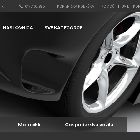
HR
01/6102-885
KORISNIČKA PODRŠKA
POMOĆ
UVJETI KOR
NASLOVNICA
SVE KATEGORIJE
Motocikli
Gospodarska vozila