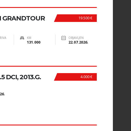
N GRANDTOUR
19.500 €
RIVA
KM
OBJAVLJEN
131.000
22.07.2026.
 DCI, 2013.G.
4.000 €
N
26.