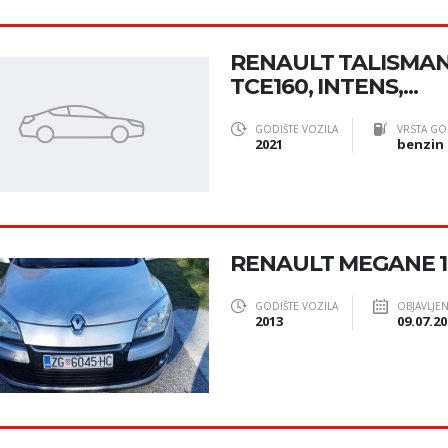
RENAULT TALISMA
TCE160, INTENS,...
GODIŠTE VOZILA
VRSTA GO
2021
benzin
RENAULT MEGANE 1.5
GODIŠTE VOZILA
OBJAVLJE
2013
09.07.20