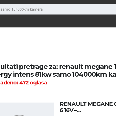
ultati pretrage za: renault megane 1
rgy intens 81kw samo 104000km k
nađeno:
472
oglasa
RENAULT MEGANE 
6 16V –...