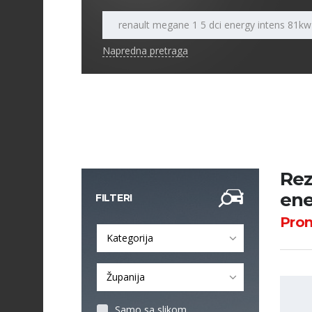
Napredna pretraga
Rez
ene
FILTERI
Pro
Kategorija
Županija
Samo sa slikom