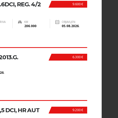
DCI, REG. 4/2
9.600 €
RIVA
KM
OBJAVLJEN
206.000
05.08.2026.
013.G.
6.300 €
N
26.
5 DCI, HR AUT
9.200 €