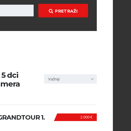
PRETRAŽI
 5 dci
Važniji
amera
GRANDTOUR 1.
2.000 €