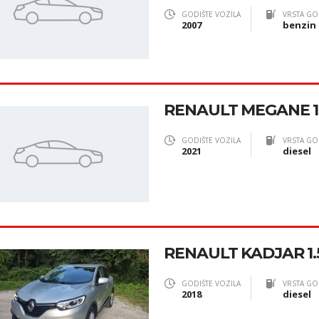
GODIŠTE VOZILA
VRSTA GO
2007
benzin
RENAULT MEGANE 1.
GODIŠTE VOZILA
VRSTA GO
2021
diesel
RENAULT KADJAR 1.
GODIŠTE VOZILA
VRSTA GO
2018
diesel