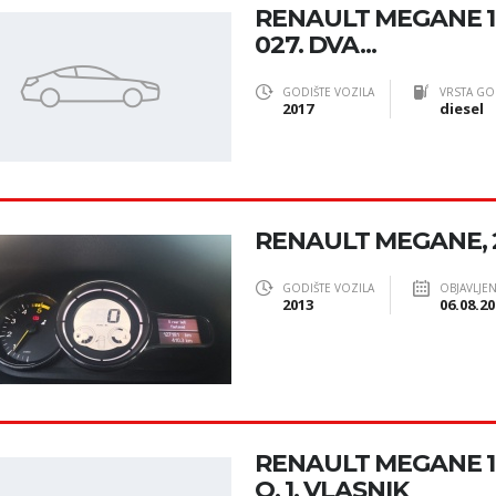
RENAULT MEGANE 1.6
027. DVA...
GODIŠTE VOZILA
VRSTA GO
2017
diesel
RENAULT MEGANE, 2
GODIŠTE VOZILA
OBJAVLJE
2013
06.08.20
RENAULT MEGANE 1,
O, 1. VLASNIK