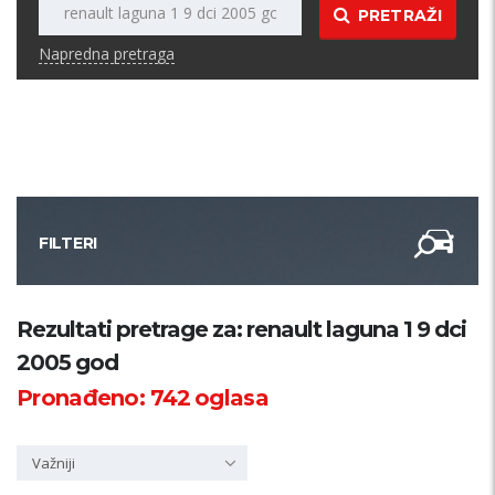
PRETRAŽI
Napredna pretraga
FILTERI
Kategorija
Rezultati pretrage za: renault laguna 1 9 dci
2005 god
Županija
Pronađeno:
742
oglasa
Samo sa slikom
Važniji
PRETRAŽI