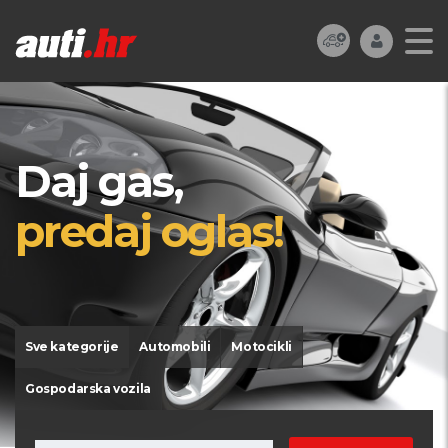
Daj gas,
predaj oglas!
Sve kategorije
Automobili
Motocikli
Gospodarska vozila