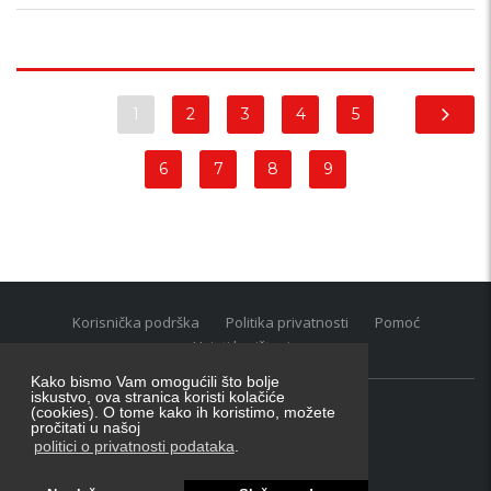
1
2
3
4
5
6
7
8
9
Korisnička podrška
Politika privatnosti
Pomoć
Uvjeti korištenja
Kako bismo Vam omogućili što bolje
iskustvo, ova stranica koristi kolačiće
(cookies). O tome kako ih koristimo, možete
Oglasnik grupacija:
posao.hr
|
oglasnik.hr
|
auti.hr
pročitati u našoj
Tečaj za konverziju u EUR valutu: 1 euro = 7.53450 kn
politici o privatnosti podataka
.