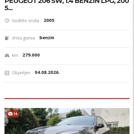
PEUGEOT 206 SW, 1.4 BENZIN LPG, 200
5...
2005
Godište vozila
benzin
Vrsta goriva
279.000
km
04.08.2026.
Objavljen
14