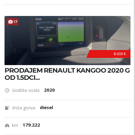
17
8.600 €
PRODAJEM RENAULT KANGOO 2020 G
OD 1.5DCI...
2020
Godište vozila
diesel
Vrsta goriva
179.222
km