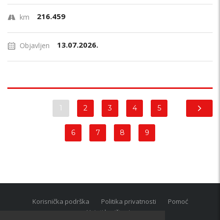
216.459
km
13.07.2026.
Objavljen
1
2
3
4
5
6
7
8
9
Korisnička podrška
Politika privatnosti
Pomoć
Uvjeti korištenja