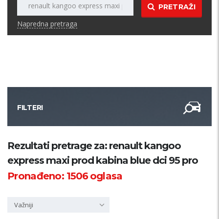
PRETRAŽI
Napredna pretraga
FILTERI
Kategorija
Rezultati pretrage za: renault kangoo
express maxi prod kabina blue dci 95 pro
Županija
Pronađeno:
1506
oglasa
Samo sa slikom
Važniji
PRETRAŽI