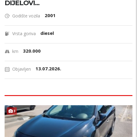
DIJELOVI...
2001
Godište vozila
diesel
Vrsta goriva
320.000
km
13.07.2026.
Objavljen
F
U
L
L
O
P
R
E
3
M
A