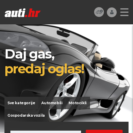
Daj gas,
predaj oglas!
Sve kategorije
Automobili
Motocikli
Gospodarska vozila