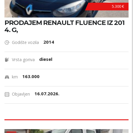
5.300 €
PRODAJEM RENAULT FLUENCE IZ 201
4. G,
2014
Godište vozila
diesel
Vrsta goriva
163.000
km
16.07.2026.
Objavljen