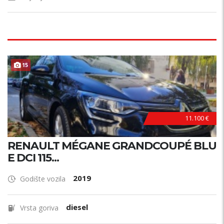
15
11.100 €
RENAULT MÉGANE GRANDCOUPÉ BLU
E DCI 115...
2019
Godište vozila
diesel
Vrsta goriva