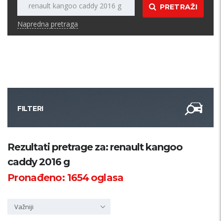
PRETRAŽI
Napredna pretraga
FILTERI
Kategorija
Rezultati pretrage za: renault kangoo
caddy 2016 g
Županija
Pronađeno:
1654
oglasa
Samo sa slikom
Važniji
PRETRAŽI