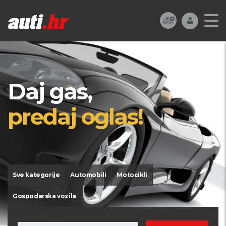
Daj gas,
predaj oglas!
Sve kategorije
Automobili
Motocikli
Gospodarska vozila