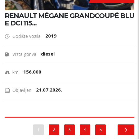
RENAULT MÉGANE GRANDCOUPÉ BLU
E DCI 115...
2019
Godište vozila
diesel
Vrsta goriva
156.000
km
21.07.2026.
Objavljen
1
2
3
4
5