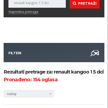
PRETRAŽI
Napredna pretraga
FILTERI
Kategorija
Rezultati pretrage za: renault kangoo 1 5 dci
Pronađeno:
154
oglasa
Županija
Važniji
Samo sa slikom
PRETRAŽI