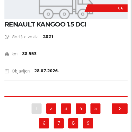
0 €
RENAULT KANGOO 1.5 DCI
2021
Godište vozila
88.553
km
28.07.2026.
Objavljen
1
2
3
4
5
6
7
8
9