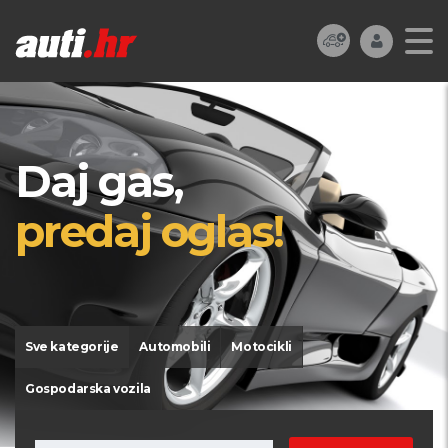
Daj gas,
predaj oglas!
Sve kategorije
Automobili
Motocikli
Gospodarska vozila