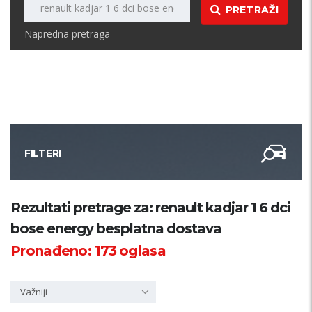
PRETRAŽI
Napredna pretraga
FILTERI
Kategorija
Rezultati pretrage za: renault kadjar 1 6 dci
bose energy besplatna dostava
Županija
Pronađeno:
173
oglasa
Samo sa slikom
Važniji
PRETRAŽI