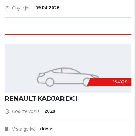
09.04.2026.
Objavljen
16.400 €
RENAULT KADJAR DCI
2020
Godište vozila
diesel
Vrsta goriva