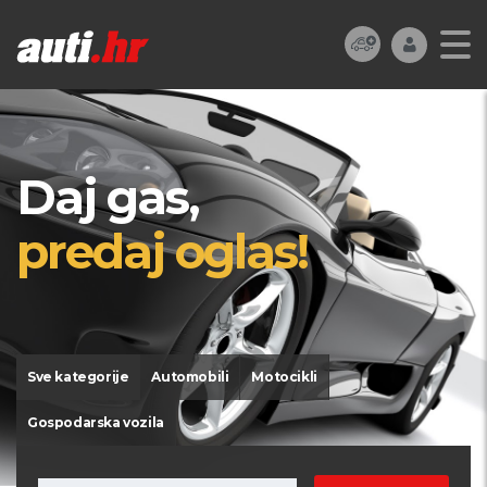
Daj gas,
predaj oglas!
Sve kategorije
Automobili
Motocikli
Gospodarska vozila