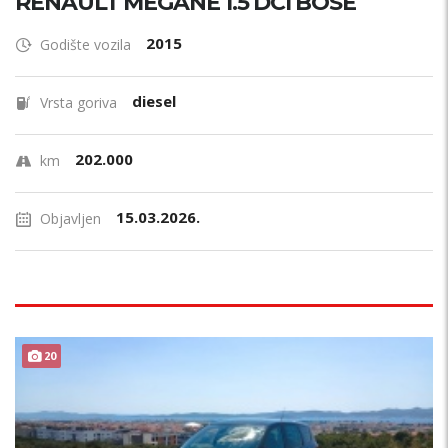
RENAULT MEGANE 1.5 DCI BOSE
2015
Godište vozila
diesel
Vrsta goriva
202.000
km
15.03.2026.
Objavljen
20