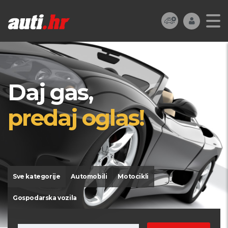
Daj gas,
predaj oglas!
Sve kategorije
Automobili
Motocikli
Gospodarska vozila