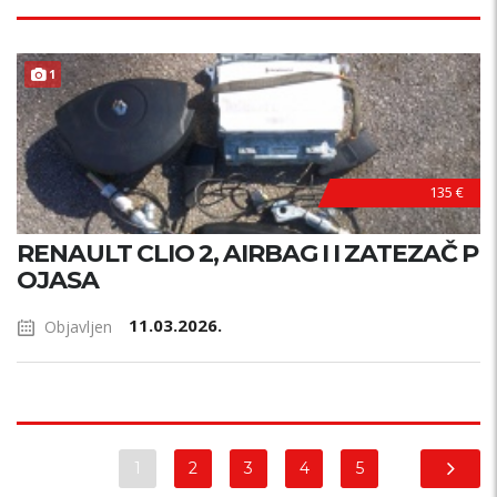
1
135 €
RENAULT CLIO 2, AIRBAG I I ZATEZAČ P
OJASA
11.03.2026.
Objavljen
1
2
3
4
5