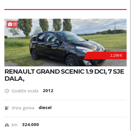
23
2.299 €
RENAULT GRAND SCENIC 1.9 DCI, 7 SJE
DALA,
2012
Godište vozila
diesel
Vrsta goriva
324.000
km