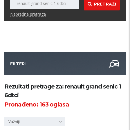
PRETRAŽI
Napredna pretraga
FILTERI
Kategorija
Rezultati pretrage za: renault grand senic 1
6dtci
Županija
Pronađeno:
163
oglasa
Samo sa slikom
Važniji
PRETRAŽI