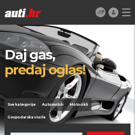
Daj gas,
predaj oglas!
Sve kategorije
Automobili
Motocikli
Gospodarska vozila