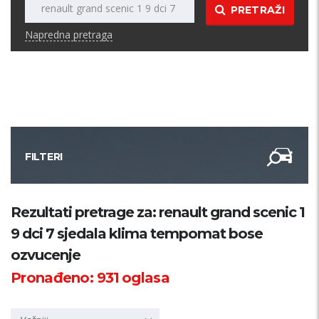
PRETRAŽI
Napredna pretraga
FILTERI
Kategorija
Rezultati pretrage za: renault grand scenic 1
9 dci 7 sjedala klima tempomat bose
Županija
ozvucenje
Pronađeno:
931
oglasa
Samo sa slikom
PRETRAŽI