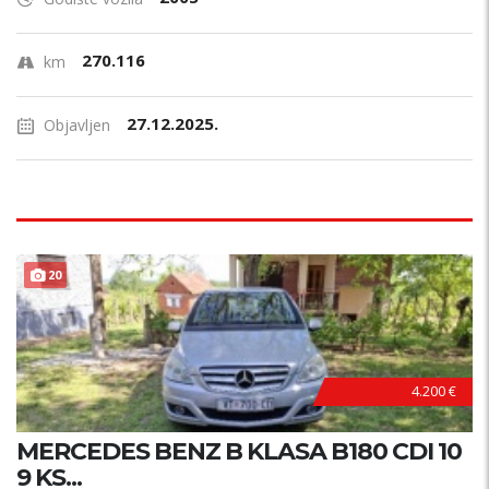
270.116
km
27.12.2025.
Objavljen
20
4.200 €
MERCEDES BENZ B KLASA B180 CDI 10
9 KS...