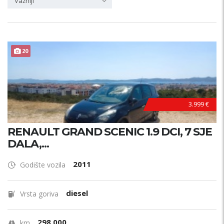
Važniji
20
3.999 €
RENAULT GRAND SCENIC 1.9 DCI, 7 SJE
DALA,...
2011
Godište vozila
diesel
Vrsta goriva
298.000
km