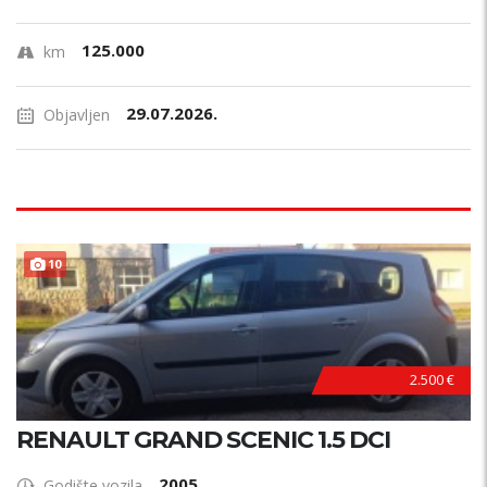
125.000
km
29.07.2026.
Objavljen
10
2.500 €
RENAULT GRAND SCENIC 1.5 DCI
2005
Godište vozila