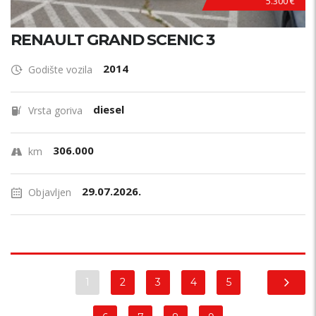
5.300 €
RENAULT GRAND SCENIC 3
2014
Godište vozila
diesel
Vrsta goriva
306.000
km
29.07.2026.
Objavljen
1
2
3
4
5