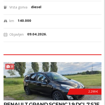
diesel
Vrsta goriva
140.000
km
09.04.2026.
Objavljen
23
2.299 €
RENAULT GRAND SCENIC 1.9 DCI, 7 SJE