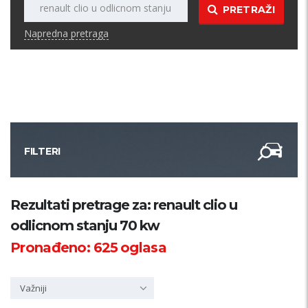
PRETRAŽI
Napredna pretraga
FILTERI
Kategorija
Rezultati pretrage za: renault clio u
odlicnom stanju 70 kw
Županija
Pronađeno:
625
oglasa
Samo sa slikom
Važniji
PRETRAŽI