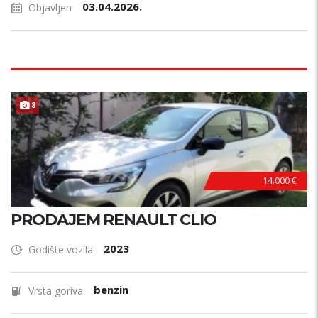
03.04.2026.
Objavljen
8
14.000 €
PRODAJEM RENAULT CLIO
2023
Godište vozila
benzin
Vrsta goriva