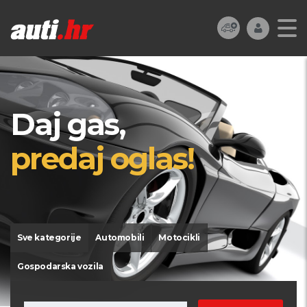
Daj gas,
predaj oglas!
Sve kategorije
Automobili
Motocikli
Gospodarska vozila