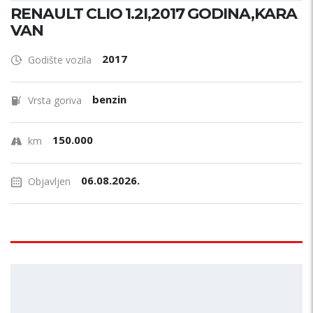
RENAULT CLIO 1.2I,2017 GODINA,KARA
VAN
2017
Godište vozila
benzin
Vrsta goriva
150.000
km
06.08.2026.
Objavljen