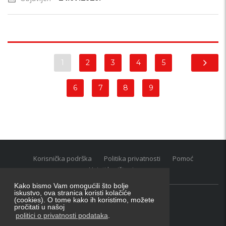
1
2
3
4
5
6
7
8
9
Korisnička podrška
Politika privatnosti
Pomoć
Uvjeti korištenja
Kako bismo Vam omogućili što bolje
iskustvo, ova stranica koristi kolačiće
(cookies). O tome kako ih koristimo, možete
Oglasnik grupacija:
posao.hr
|
oglasnik.hr
|
auti.hr
pročitati u našoj
Tečaj za konverziju u EUR valutu: 1 euro = 7.53450 kn
politici o privatnosti podataka
.