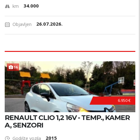
34.000
km
26.07.2026.
Objavljen
PRILIKA !
16
6.950 €
RENAULT CLIO 1,2 16V - TEMP., KAMER
A, SENZORI
2015
Godište vozila