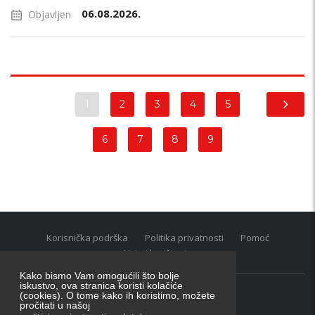
06.08.2026.
Objavljen
1
2
3
4
5
6
7
8
9
Korisnička podrška
Politika privatnosti
Pomoć
Uvjeti korištenja
Kako bismo Vam omogućili što bolje
iskustvo, ova stranica koristi kolačiće
(cookies). O tome kako ih koristimo, možete
Oglasnik grupacija:
posao.hr
|
oglasnik.hr
|
auti.hr
pročitati u našoj