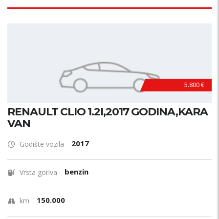
5.800 €
RENAULT CLIO 1.2I,2017 GODINA,KARA
VAN
2017
Godište vozila
benzin
Vrsta goriva
150.000
km