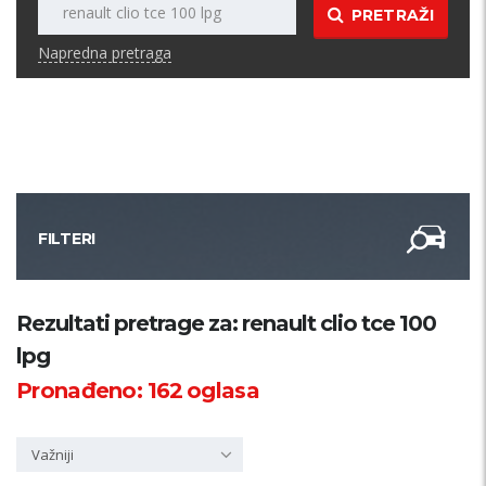
PRETRAŽI
Napredna pretraga
FILTERI
Kategorija
Rezultati pretrage za: renault clio tce 100
lpg
Županija
Pronađeno:
162
oglasa
Samo sa slikom
Važniji
PRETRAŽI