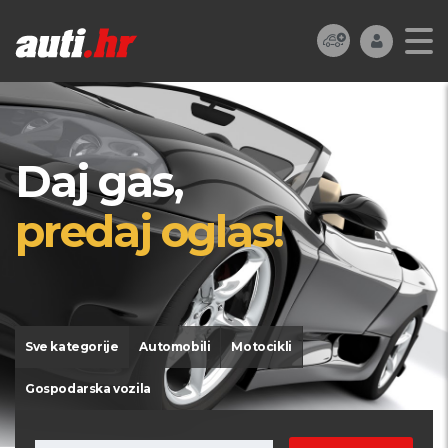
Daj gas,
predaj oglas!
Sve kategorije
Automobili
Motocikli
Gospodarska vozila