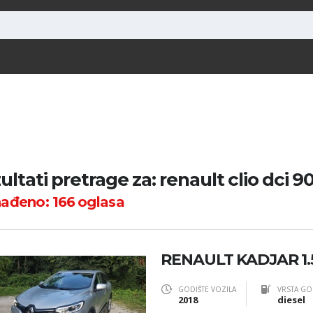
ultati pretrage za: renault clio dci 9
nađeno:
166
oglasa
RENAULT KADJAR 1.
GODIŠTE VOZILA
VRSTA GO
2018
diesel