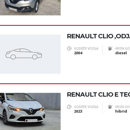
RENAULT CLIO ,OD
GODIŠTE VOZILA
VRSTA GO
2004
diesel
RENAULT CLIO E TE
GODIŠTE VOZILA
VRSTA GO
2023
hibrid