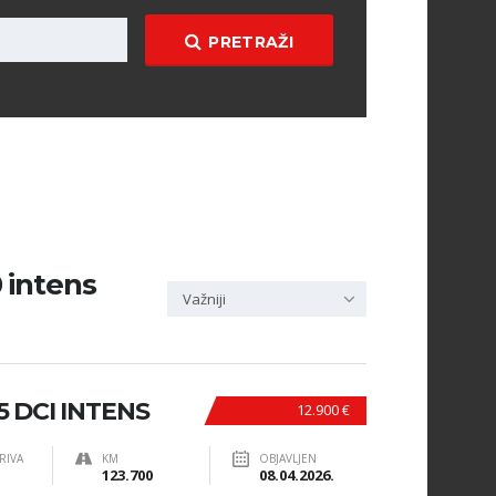
PRETRAŽI
0 intens
Važniji
5 DCI INTENS
12.900 €
RIVA
KM
OBJAVLJEN
123.700
08.04.2026.