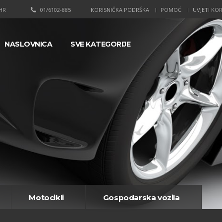
HR
01/6102-885
KORISNIČKA PODRŠKA
POMOĆ
UVJETI KOR
NASLOVNICA
SVE KATEGORIJE
Motocikli
Gospodarska vozila