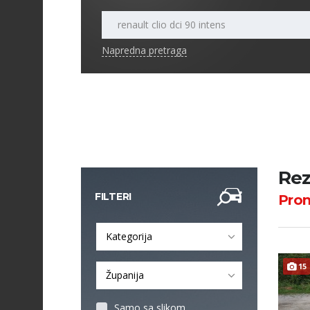
Napredna pretraga
Rez
FILTERI
Pro
Kategorija
15
Županija
Samo sa slikom