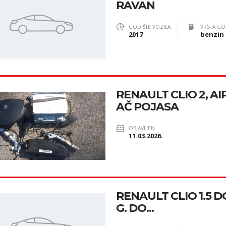
RAVAN
GODIŠTE VOZILA
VRSTA GO
2017
benzin
RENAULT CLIO 2, AIR
AČ POJASA
OBJAVLJEN
11.03.2026.
RENAULT CLIO 1.5 DCI
G. DO...