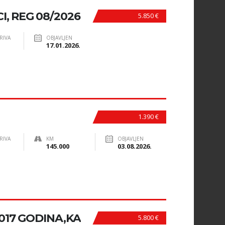
I, REG 08/2026
5.850 €
RIVA
OBJAVLJEN
17.01.2026.
1.390 €
RIVA
KM
OBJAVLJEN
145.000
03.08.2026.
2017 GODINA,KA
5.800 €