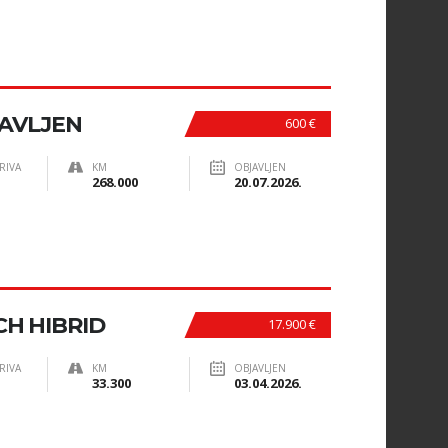
JAVLJEN
600 €
RIVA
KM
OBJAVLJEN
268.000
20.07.2026.
CH HIBRID
17.900 €
RIVA
KM
OBJAVLJEN
33.300
03.04.2026.