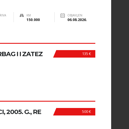
RIVA
KM
OBJAVLJEN
150.000
06.08.2026.
BAG I I ZATEZ
135 €
, 2005. G., RE
500 €