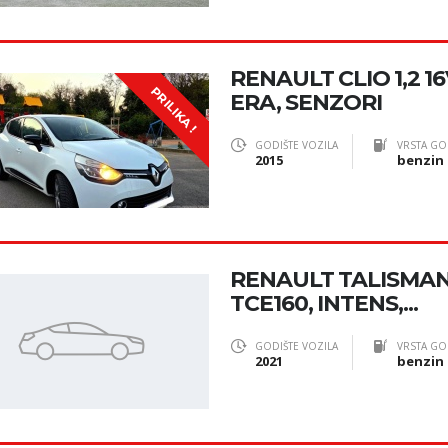
RENAULT CLIO 1,2 16
PRILIKA !
ERA, SENZORI
GODIŠTE VOZILA
VRSTA GO
2015
benzin
RENAULT TALISMA
TCE160, INTENS,...
GODIŠTE VOZILA
VRSTA GO
2021
benzin