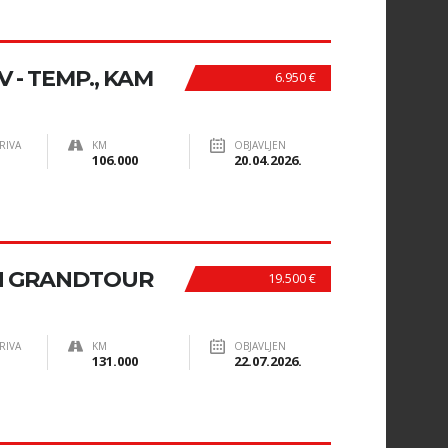
V - TEMP., KAM
6.950 €
RIVA
KM
OBJAVLJEN
106.000
20.04.2026.
N GRANDTOUR
19.500 €
RIVA
KM
OBJAVLJEN
131.000
22.07.2026.