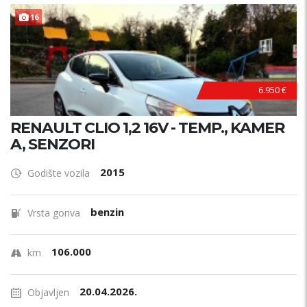
PRILIKA !
16
6.950 €
RENAULT CLIO 1,2 16V - TEMP., KAMER
A, SENZORI
2015
Godište vozila
benzin
Vrsta goriva
106.000
km
20.04.2026.
Objavljen