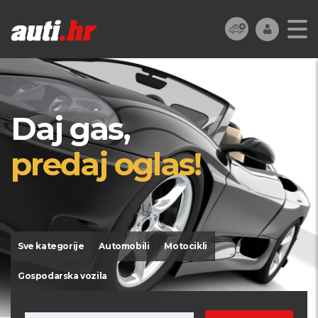
Daj gas,
predaj oglas!
Sve kategorije
Automobili
Motocikli
Gospodarska vozila