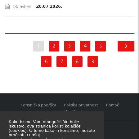
20.07.2026.
Objavljen
1
2
3
4
5
6
7
8
9
Korisnička podrška
Politika privatnosti
Pomoć
Uvjeti korištenja
Kako bismo Vam omogućili što bolje
iskustvo, ova stranica koristi kolačiće
(cookies). O tome kako ih koristimo, možete
Oglasnik grupacija:
posao.hr
|
oglasnik.hr
|
auti.hr
pročitati u našoj