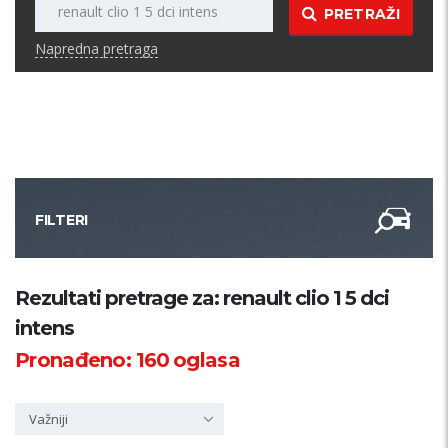
PRETRAŽI
Napredna pretraga
FILTERI
Kategorija
Rezultati pretrage za: renault clio 1 5 dci
intens
Županija
Pronađeno:
160
oglasa
Samo sa slikom
Važniji
PRETRAŽI