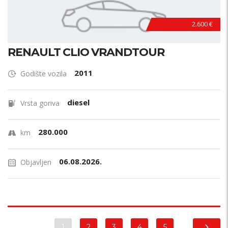
2.600 €
RENAULT CLIO VRANDTOUR
2011
Godište vozila
diesel
Vrsta goriva
280.000
km
06.08.2026.
Objavljen
1
2
3
4
5