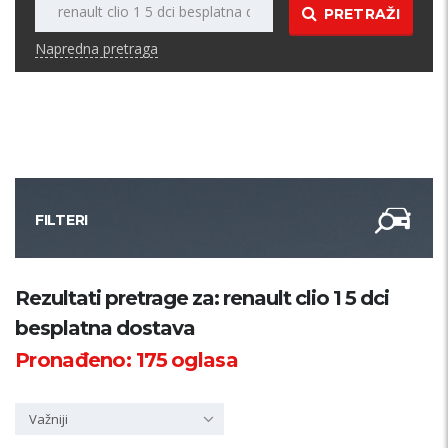
PRETRAŽI
Napredna pretraga
FILTERI
Kategorija
Rezultati pretrage za: renault clio 1 5 dci
besplatna dostava
Županija
Pronađeno:
175
oglasa
Samo sa slikom
Važniji
PRETRAŽI