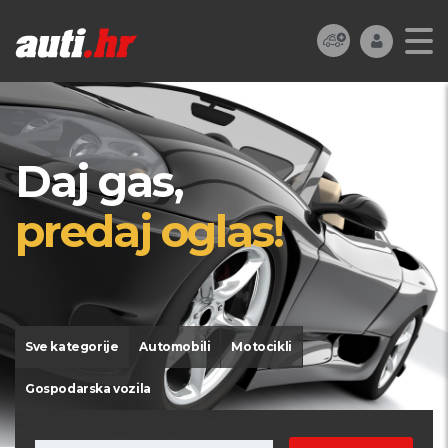
Daj gas,
predaj oglas!
Sve kategorije
Automobili
Motocikli
Gospodarska vozila