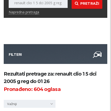
PRETRAŽI
Napredna pretraga
FILTERI
Kategorija
Rezultati pretrage za: renault clio 1 5 dci
2005 g reg do 01 26
Županija
Pronađeno:
604
oglasa
Samo sa slikom
Važniji
PRETRAŽI