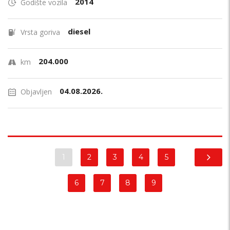
2014
Godište vozila
diesel
Vrsta goriva
204.000
km
04.08.2026.
Objavljen
1
2
3
4
5
6
7
8
9