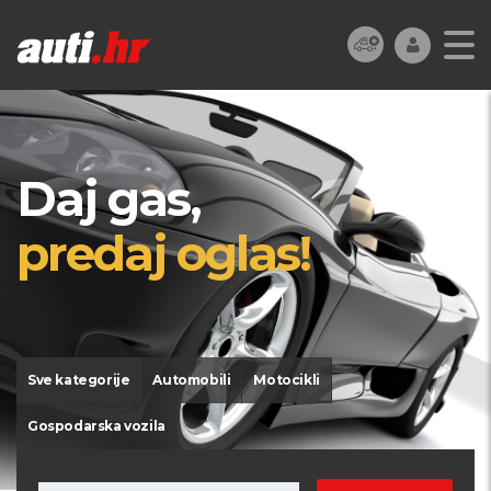
Daj gas,
predaj oglas!
Sve kategorije
Automobili
Motocikli
Gospodarska vozila