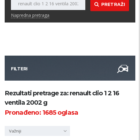
PRETRAŽI
Napredna pretraga
FILTERI
Kategorija
Rezultati pretrage za: renault clio 1 2 16
ventila 2002 g
Županija
Pronađeno:
1685
oglasa
Samo sa slikom
Važniji
PRETRAŽI