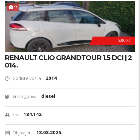
11
5.900 €
RENAULT CLIO GRANDTOUR 1.5 DCI | 2
014.
2014
Godište vozila
diesel
Vrsta goriva
184.142
km
18.08.2025.
Objavljen