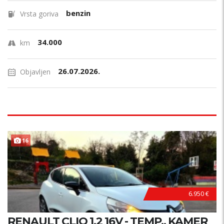
benzin
Vrsta goriva
34.000
km
26.07.2026.
Objavljen
PRILIKA !
16
6.950 €
RENAULT CLIO 1,2 16V - TEMP., KAMER