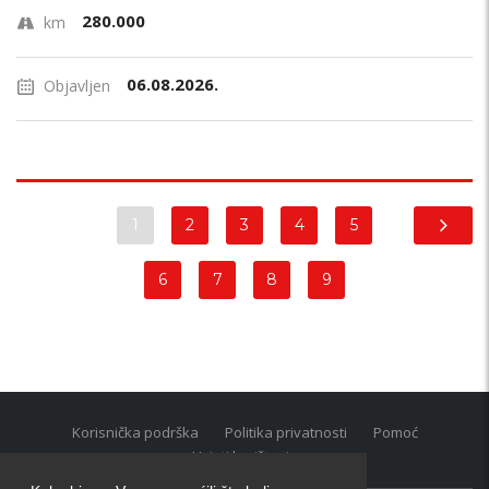
280.000
km
06.08.2026.
Objavljen
1
2
3
4
5
6
7
8
9
Korisnička podrška
Politika privatnosti
Pomoć
Uvjeti korištenja