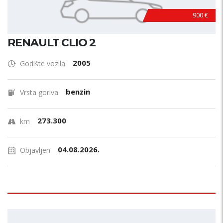
900 €
RENAULT CLIO 2
2005
Godište vozila
benzin
Vrsta goriva
273.300
km
04.08.2026.
Objavljen