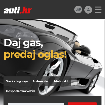
Daj gas,
predaj oglas!
Sve kategorije
Automobili
Motocikli
Gospodarska vozila