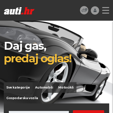
Daj gas,
predaj oglas!
Sve kategorije
Automobili
Motocikli
Gospodarska vozila