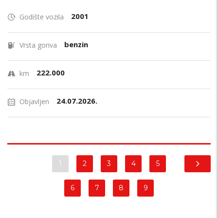
2001
Godište vozila
benzin
Vrsta goriva
222.000
km
24.07.2026.
Objavljen
1
2
3
4
5
6
7
8
9