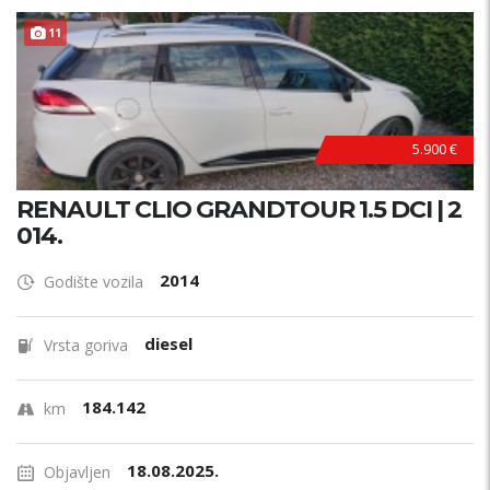
11
5.900 €
RENAULT CLIO GRANDTOUR 1.5 DCI | 2
014.
2014
Godište vozila
diesel
Vrsta goriva
184.142
km
18.08.2025.
Objavljen