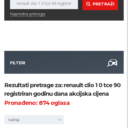
PRETRAŽI
Napredna pretraga
FILTERI
Kategorija
Rezultati pretrage za: renault clio 1 0 tce 90
registriran godinu dana akcijska cijena
Županija
Pronađeno:
874
oglasa
Samo sa slikom
Važniji
PRETRAŽI