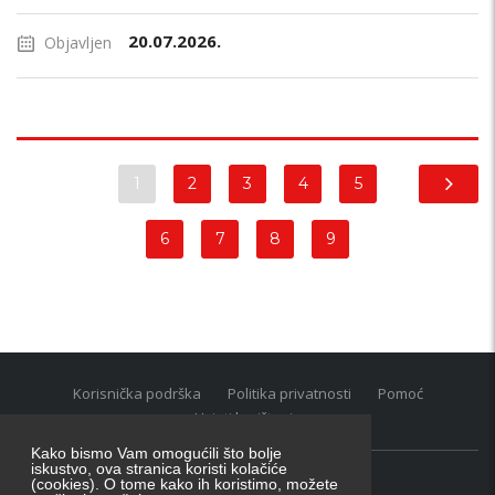
20.07.2026.
Objavljen
1
2
3
4
5
6
7
8
9
Korisnička podrška
Politika privatnosti
Pomoć
Uvjeti korištenja
Kako bismo Vam omogućili što bolje
iskustvo, ova stranica koristi kolačiće
(cookies). O tome kako ih koristimo, možete
Oglasnik grupacija:
posao.hr
|
oglasnik.hr
|
auti.hr