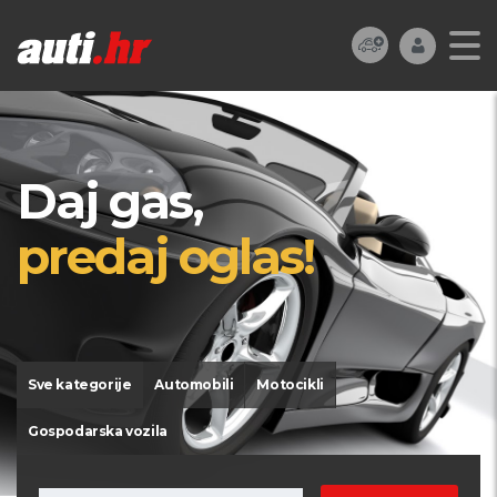
Daj gas,
predaj oglas!
Sve kategorije
Automobili
Motocikli
Gospodarska vozila