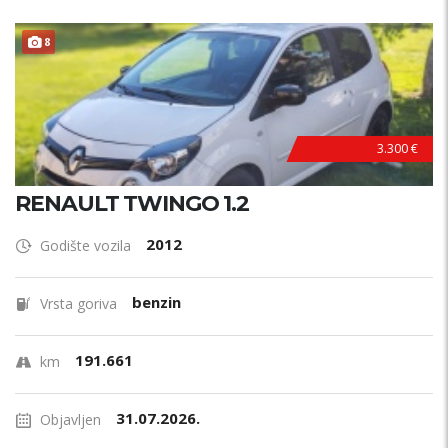
8
3.300 €
RENAULT TWINGO 1.2
2012
Godište vozila
benzin
Vrsta goriva
191.661
km
31.07.2026.
Objavljen