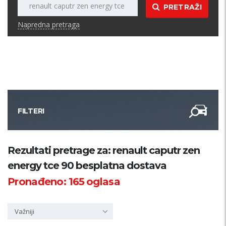
PRETRAŽI
Napredna pretraga
FILTERI
Kategorija
Rezultati pretrage za: renault caputr zen
energy tce 90 besplatna dostava
Županija
Pronađeno:
165
oglasa
Samo sa slikom
Važniji
PRETRAŽI