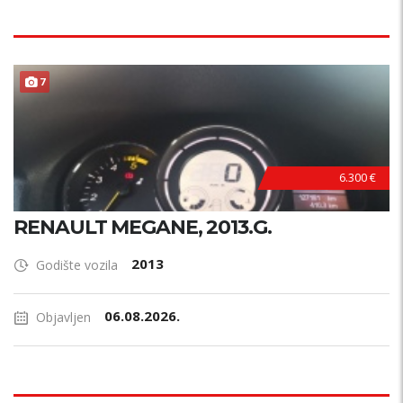
7
6.300 €
RENAULT MEGANE, 2013.G.
2013
Godište vozila
06.08.2026.
Objavljen