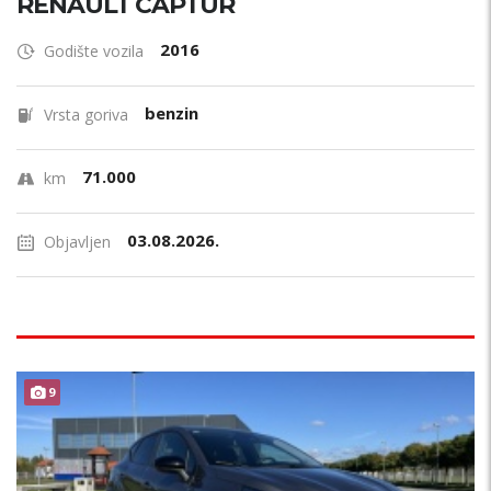
RENAULT CAPTUR
2016
Godište vozila
benzin
Vrsta goriva
71.000
km
03.08.2026.
Objavljen
B
E
Z
U
L
A
G
A
J
A
9
N
!