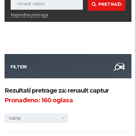
PRETRAŽI
Napredna pretraga
FILTERI
Kategorija
Rezultati pretrage za: renault captur
Pronađeno:
160
oglasa
Županija
Važniji
Samo sa slikom
PRETRAŽI