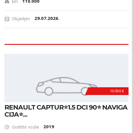
110.000
km
29.07.2026.
Objavljen
10.950 €
RENAULT CAPTUR⭐1.5 DCI 90⭐ NAVIGA
CIJA⭐...
2019
Godište vozila