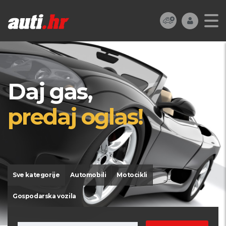
Daj gas,
predaj oglas!
Sve kategorije
Automobili
Motocikli
Gospodarska vozila