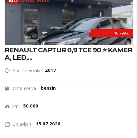
26
10.799 €
RENAULT CAPTUR 0,9 TCE 90 ⭐ KAMER
A, LED,...
2017
Godište vozila
benzin
Vrsta goriva
50.000
km
15.07.2026.
Objavljen