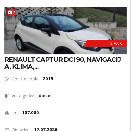
7
9.700 €
RENAULT CAPTUR DCI 90, NAVIGACIJ
A, KLIMA,...
2015
Godište vozila
diesel
Vrsta goriva
107.000
km
17.07.2026.
Objavljen