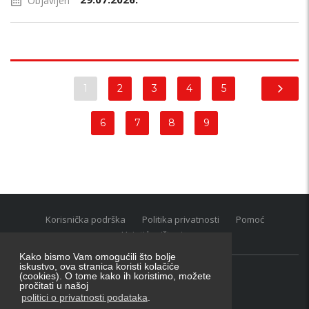
Objavljen
1
2
3
4
5
6
7
8
9
Korisnička podrška
Politika privatnosti
Pomoć
Uvjeti korištenja
Kako bismo Vam omogućili što bolje
iskustvo, ova stranica koristi kolačiće
(cookies). O tome kako ih koristimo, možete
Oglasnik grupacija:
posao.hr
|
oglasnik.hr
|
auti.hr
pročitati u našoj
Tečaj za konverziju u EUR valutu: 1 euro = 7.53450 kn
politici o privatnosti podataka
.