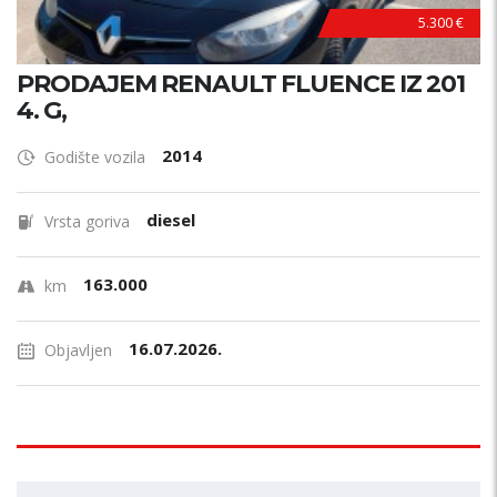
5.300 €
PRODAJEM RENAULT FLUENCE IZ 201
4. G,
2014
Godište vozila
diesel
Vrsta goriva
163.000
km
16.07.2026.
Objavljen