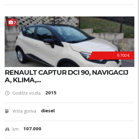
7
9.700 €
RENAULT CAPTUR DCI 90, NAVIGACIJ
A, KLIMA,...
2015
Godište vozila
diesel
Vrsta goriva
107.000
km