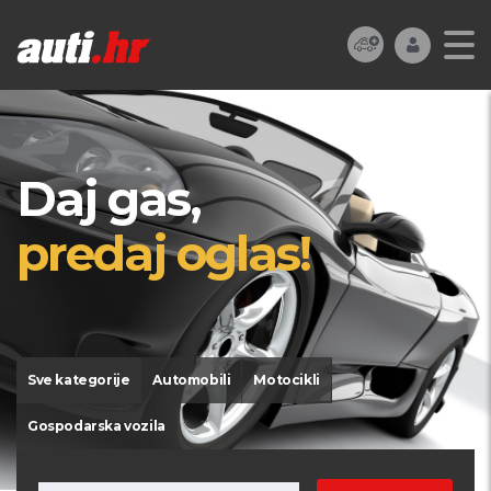
Daj gas,
predaj oglas!
Sve kategorije
Automobili
Motocikli
Gospodarska vozila