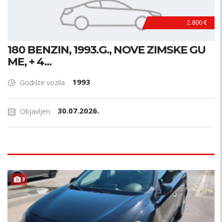
2.800 €
180 BENZIN, 1993.G., NOVE ZIMSKE GU
ME, + 4...
1993
Godište vozila
30.07.2026.
Objavljen
F
U
L
L
O
P
R
E
3
M
A