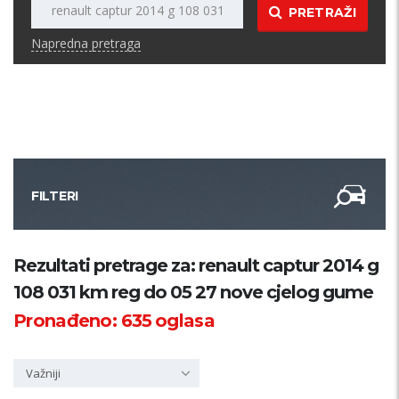
PRETRAŽI
Napredna pretraga
FILTERI
Kategorija
Rezultati pretrage za: renault captur 2014 g
108 031 km reg do 05 27 nove cjelog gume
Županija
Pronađeno:
635
oglasa
Samo sa slikom
Važniji
PRETRAŽI