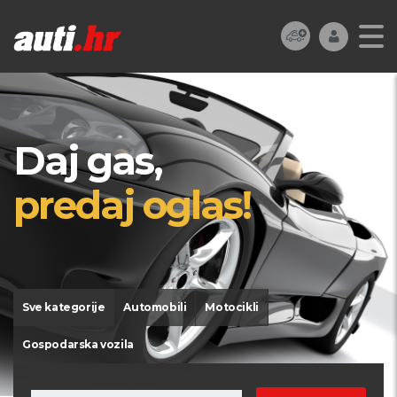
Daj gas,
predaj oglas!
Sve kategorije
Automobili
Motocikli
Gospodarska vozila