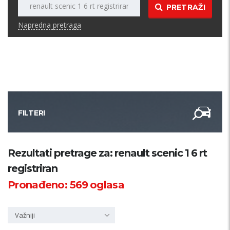
PRETRAŽI
Napredna pretraga
FILTERI
Kategorija
Rezultati pretrage za: renault scenic 1 6 rt
registriran
Županija
Pronađeno:
569
oglasa
Samo sa slikom
Važniji
PRETRAŽI