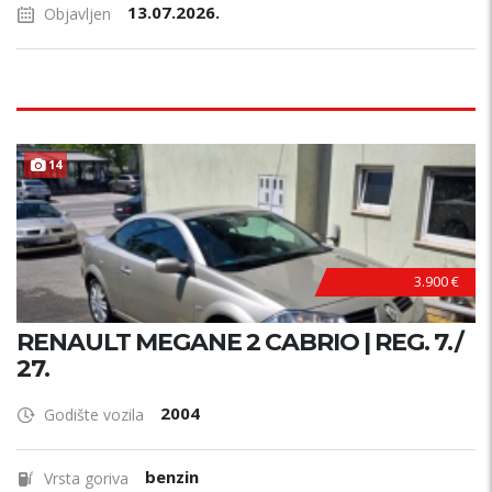
13.07.2026.
Objavljen
14
3.900 €
RENAULT MEGANE 2 CABRIO | REG. 7./
27.
2004
Godište vozila
benzin
Vrsta goriva