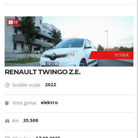
12
15.500 €
RENAULT TWINGO Z.E.
2022
Godište vozila
elektro
Vrsta goriva
35.500
km