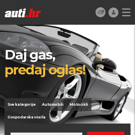
Daj gas,
predaj oglas!
Sve kategorije
Automobili
Motocikli
Gospodarska vozila