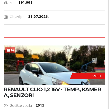
191.661
km
31.07.2026.
Objavljen
PRILIKA !
16
6.950 €
RENAULT CLIO 1,2 16V - TEMP., KAMER
A, SENZORI
2015
Godište vozila