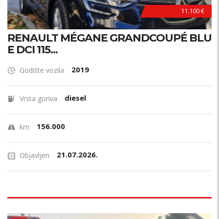
11.100 €
RENAULT MÉGANE GRANDCOUPÉ BLU
E DCI 115...
2019
Godište vozila
diesel
Vrsta goriva
156.000
km
21.07.2026.
Objavljen