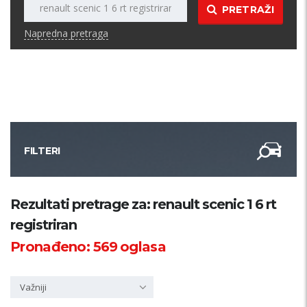
PRETRAŽI
Napredna pretraga
FILTERI
Kategorija
Rezultati pretrage za: renault scenic 1 6 rt
registriran
Županija
Pronađeno:
569
oglasa
Samo sa slikom
Važniji
PRETRAŽI