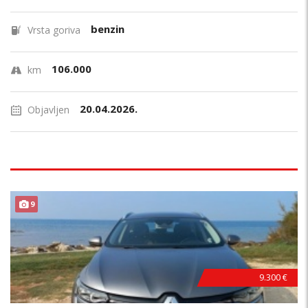
benzin
Vrsta goriva
106.000
km
20.04.2026.
Objavljen
9
9.300 €