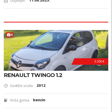
17.08.2025.
Objavljen
8
3.300 €
RENAULT TWINGO 1.2
2012
Godište vozila
benzin
Vrsta goriva