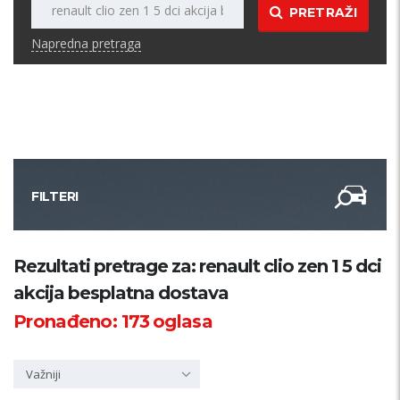
PRETRAŽI
Napredna pretraga
FILTERI
Kategorija
Rezultati pretrage za: renault clio zen 1 5 dci
akcija besplatna dostava
Županija
Pronađeno:
173
oglasa
Samo sa slikom
Važniji
PRETRAŽI