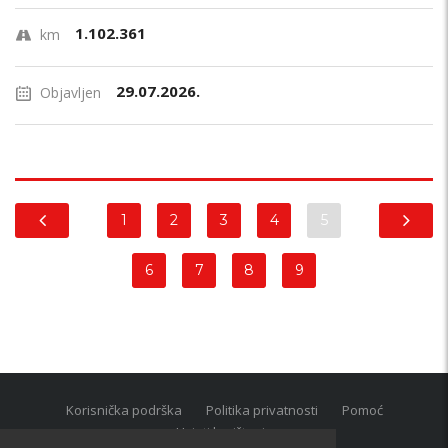
1.102.361
km
29.07.2026.
Objavljen
1
2
3
4
5
6
7
8
9
Korisnička podrška
Politika privatnosti
Pomoć
Uvjeti korištenja