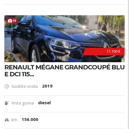
15
11.100 €
RENAULT MÉGANE GRANDCOUPÉ BLU
E DCI 115...
2019
Godište vozila
diesel
Vrsta goriva
156.000
km