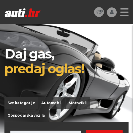
Daj gas,
predaj oglas!
Sve kategorije
Automobili
Motocikli
Gospodarska vozila