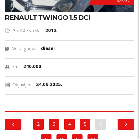
3.400 €
RENAULT TWINGO 1.5 DCI
2012
Godište vozila
diesel
Vrsta goriva
240.000
km
24.09.2025.
Objavljen
2
3
4
5
6