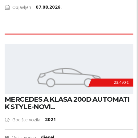
07.08.2026.
Objavljen
23.490 €
MERCEDES A KLASA 200D AUTOMATI
K STYLE-NOVI...
2021
Godište vozila
diesel
Vrsta goriva