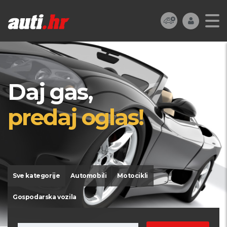
Daj gas,
predaj oglas!
Sve kategorije
Automobili
Motocikli
Gospodarska vozila