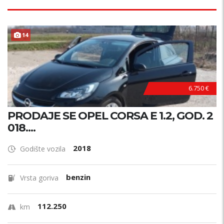
14
6.750 €
PRODAJE SE OPEL CORSA E 1.2, GOD. 2
018....
2018
Godište vozila
benzin
Vrsta goriva
112.250
km