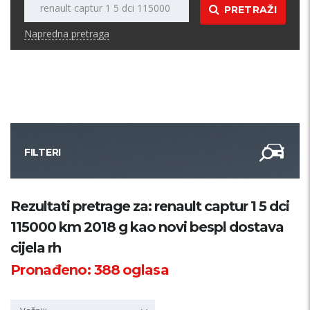
PRETRAŽI
Napredna pretraga
FILTERI
Kategorija
Rezultati pretrage za: renault captur 1 5 dci
115000 km 2018 g kao novi bespl dostava
Županija
cijela rh
Pronađeno:
388
oglasa
Samo sa slikom
PRETRAŽI