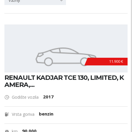
Važniji
11.900 €
RENAULT KADJAR TCE 130, LIMITED, K
AMERA,...
2017
Godište vozila
benzin
Vrsta goriva
90.000
km