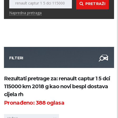
PRETRAŽI
Napredna pretraga
FILTERI
Kategorija
Rezultati pretrage za: renault captur 1 5 dci
115000 km 2018 g kao novi bespl dostava
Županija
cijela rh
Pronađeno:
388
oglasa
Samo sa slikom
PRETRAŽI