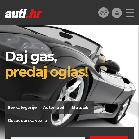
Daj gas,
predaj oglas!
Sve kategorije
Automobili
Motocikli
Gospodarska vozila