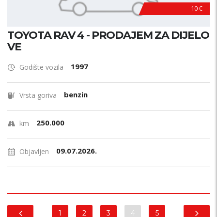
10 €
TOYOTA RAV 4 - PRODAJEM ZA DIJELO
VE
1997
Godište vozila
benzin
Vrsta goriva
250.000
km
09.07.2026.
Objavljen
1
2
3
4
5