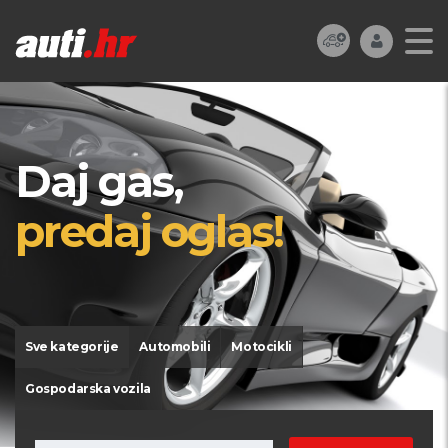
Daj gas,
predaj oglas!
Sve kategorije
Automobili
Motocikli
Gospodarska vozila