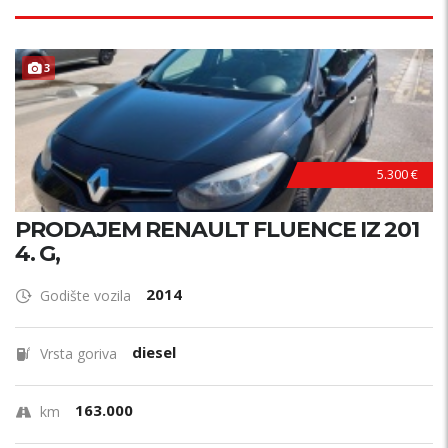
F
U
L
L
O
P
R
E
3
M
A
5.300 €
PRODAJEM RENAULT FLUENCE IZ 201
4. G,
2014
Godište vozila
diesel
Vrsta goriva
163.000
km