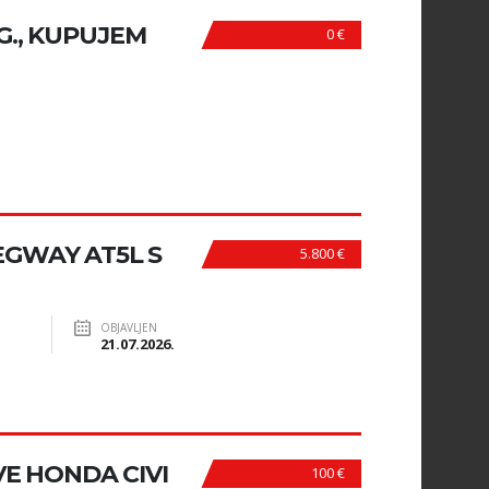
 G., KUPUJEM
0 €
GWAY AT5L S
5.800 €
OBJAVLJEN
21.07.2026.
E HONDA CIVI
100 €