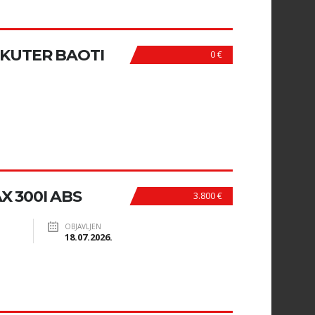
 SKUTER BAOTI
0 €
X 300I ABS
3.800 €
OBJAVLJEN
18.07.2026.