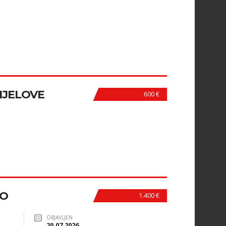
IJELOVE
600 €
NO
1.400 €
OBJAVLJEN
20.07.2026.