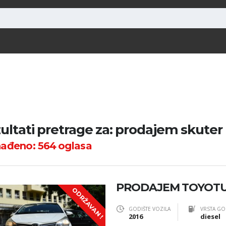
ultati pretrage za: prodajem skuter
nađeno:
564
oglasa
PRODAJEM TOYOTU 
ODRŽAVAN !
GODIŠTE VOZILA
VRSTA GO
2016
diesel