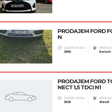
PRODAJEM FORD FO
N
GODIŠTE VOZILA
VRSTA GO
2006
benzin
PRODAJEM FORD T
NECT 1,5 TDCI N1
GODIŠTE VOZILA
VRSTA GO
2020
diesel