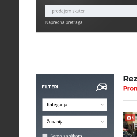
Napredna pretraga
Rez
FILTERI
Pro
Kategorija
5
Županija
Samo sa slikom