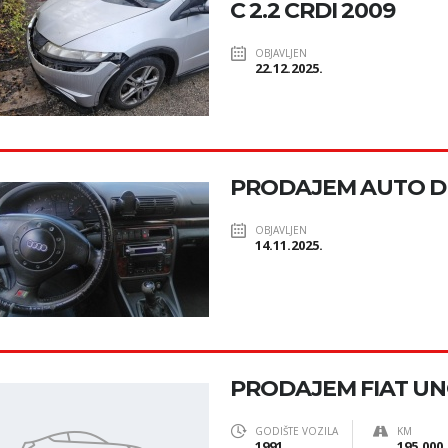
C 2.2 CRDI 2009
OBJAVLJEN
22.12.2025.
PRODAJEM AUTO D
OBJAVLJEN
14.11.2025.
PRODAJEM FIAT U
GODIŠTE VOZILA
KM
1991
195.000