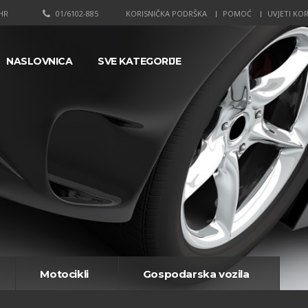
HR
01/6102-885
KORISNIČKA PODRŠKA
POMOĆ
UVJETI KOR
NASLOVNICA
SVE KATEGORIJE
Motocikli
Gospodarska vozila