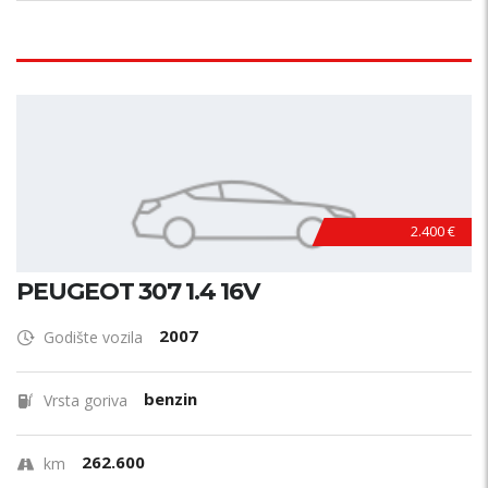
2.400 €
PEUGEOT 307 1.4 16V
2007
Godište vozila
benzin
Vrsta goriva
262.600
km