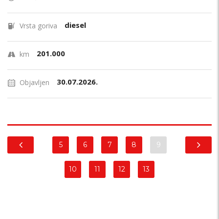
diesel
Vrsta goriva
201.000
km
30.07.2026.
Objavljen
5
6
7
8
9
10
11
12
13