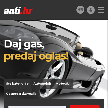
Daj gas,
predaj oglas!
Sve kategorije
Automobili
Motocikli
Gospodarska vozila