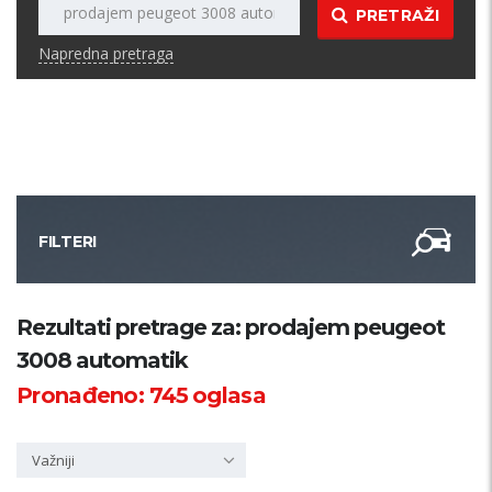
PRETRAŽI
Napredna pretraga
FILTERI
Kategorija
Rezultati pretrage za: prodajem peugeot
3008 automatik
Županija
Pronađeno:
745
oglasa
Samo sa slikom
Važniji
PRETRAŽI