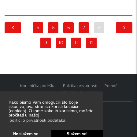
4
5
6
7
8
9
10
11
12
Korisnička podrška
Politika privatnosti
Pomoć
Uvjeti korištenja
Kako bismo Vam omogućili što bolje
iskustvo, ova stranica koristi kolačiće
(cookies). O tome kako ih koristimo, možete
Oglasnik grupacija:
posao.hr
|
oglasnik.hr
|
auti.hr
pročitati u našoj
Tečaj za konverziju u EUR valutu: 1 euro = 7.53450 kn
politici o privatnosti podataka
.
Ne slažem se
Slažem se!