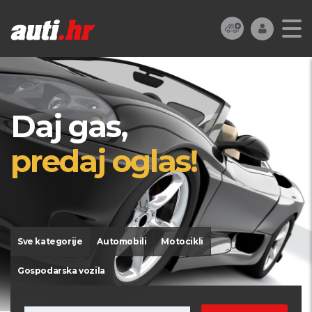
Daj gas,
predaj oglas!
Sve kategorije
Automobili
Motocikli
Gospodarska vozila