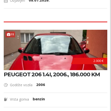
08.07.2026.
Objavljen
11
AKCIJA !
2.000 €
PEUGEOT 206 1.4I, 2006., 186.000 KM
2006
Godište vozila
benzin
Vrsta goriva