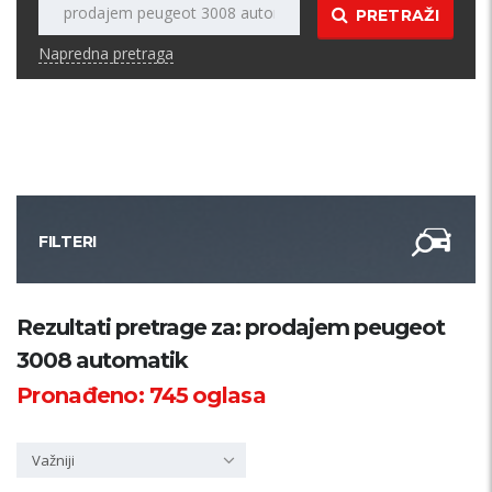
PRETRAŽI
Napredna pretraga
FILTERI
Kategorija
Rezultati pretrage za: prodajem peugeot
3008 automatik
Županija
Pronađeno:
745
oglasa
Samo sa slikom
Važniji
PRETRAŽI