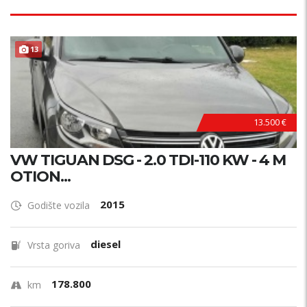
13
13.500 €
VW TIGUAN DSG - 2.0 TDI-110 KW - 4 M
OTION...
2015
Godište vozila
diesel
Vrsta goriva
178.800
km