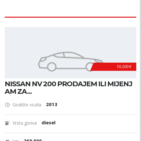
10.200 €
NISSAN NV 200 PRODAJEM ILI MIJENJ
AM ZA...
2013
Godište vozila
diesel
Vrsta goriva
260.000