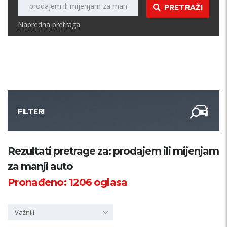
PRETRAŽI
Napredna pretraga
FILTERI
Kategorija
Rezultati pretrage za: prodajem ili mijenjam
za manji auto
Županija
Pronađeno:
1206
oglasa
Samo sa slikom
Važniji
PRETRAŽI