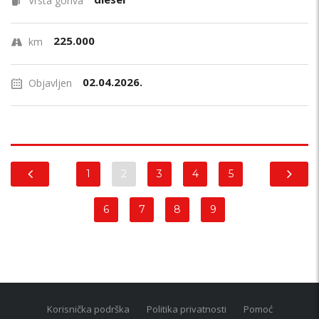
Vrsta goriva
225.000
km
02.04.2026.
Objavljen
1
2
3
4
5
6
7
8
9
Korisnička podrška
Politika privatnosti
Pomoć