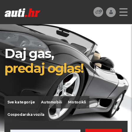
Daj gas,
predaj oglas!
Sve kategorije
Automobili
Motocikli
Gospodarska vozila