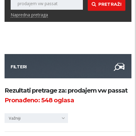
PRETRAŽI
Napredna pretraga
FILTERI
Kategorija
Rezultati pretrage za: prodajem vw passat
Pronađeno:
548
oglasa
Županija
Važniji
Samo sa slikom
PRETRAŽI