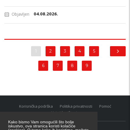
04.08.2026.
Objavljen
1
2
3
4
5
6
7
8
9
Korisnička podrška
Politika privatnosti
Pomoć
Uvjeti korištenja
Kako bismo Vam omogućili što bolje
iskustvo, ova stranica koristi kolačiće