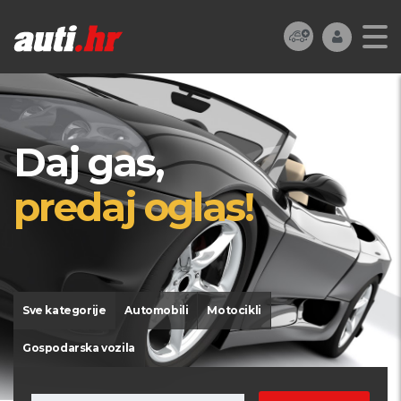
Daj gas,
predaj oglas!
Sve kategorije
Automobili
Motocikli
Gospodarska vozila