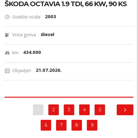
ŠKODA OCTAVIA 1.9 TDI, 66 KW, 90 KS
2003
Godište vozila
diesel
Vrsta goriva
434.000
km
21.07.2026.
Objavljen
1
2
3
4
5
6
7
8
9