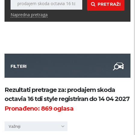
PRETRAŽI
Napredna pretraga
FILTERI
Kategorija
Rezultati pretrage za: prodajem skoda
octavia 16 tdi style registriran do 14 04 2027
Županija
Pronađeno:
869
oglasa
Samo sa slikom
Važniji
PRETRAŽI