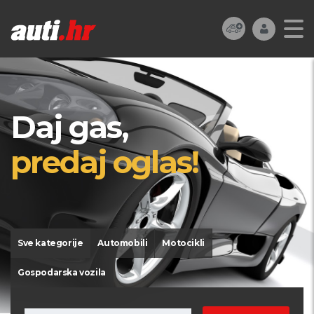
Daj gas,
predaj oglas!
Sve kategorije
Automobili
Motocikli
Gospodarska vozila