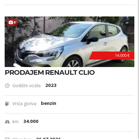
8
14.000 €
PRODAJEM RENAULT CLIO
2023
Godište vozila
benzin
Vrsta goriva
34.000
km