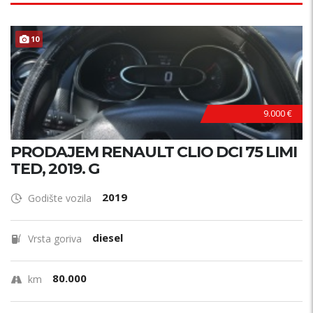
PRILIKA !
10
9.000 €
PRODAJEM RENAULT CLIO DCI 75 LIMI
TED, 2019. G
2019
Godište vozila
diesel
Vrsta goriva
80.000
km