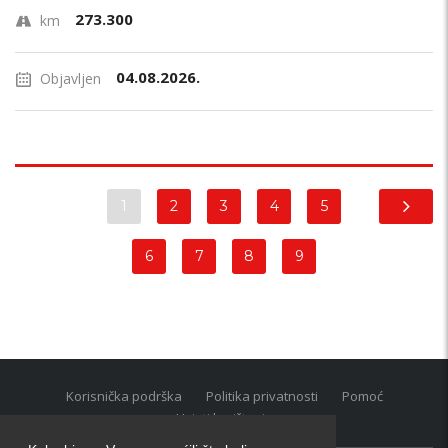
273.300
km
04.08.2026.
Objavljen
1
2
3
4
5
6
7
8
9
Korisnička podrška
Politika privatnosti
Pomoć
Uvjeti korištenja