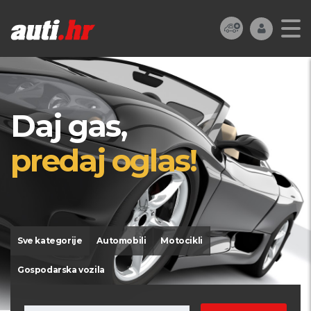
Daj gas,
predaj oglas!
Sve kategorije
Automobili
Motocikli
Gospodarska vozila