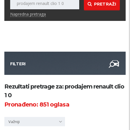
PRETRAŽI
Napredna pretraga
FILTERI
Kategorija
Rezultati pretrage za: prodajem renault clio
1 0
Županija
Pronađeno:
851
oglasa
Samo sa slikom
Važniji
PRETRAŽI