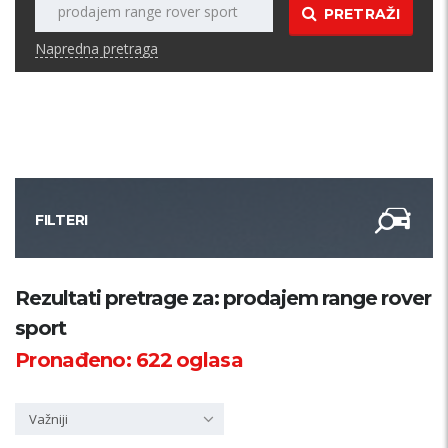
PRETRAŽI
Napredna pretraga
FILTERI
Kategorija
Rezultati pretrage za: prodajem range rover
sport
Županija
Pronađeno:
622
oglasa
Samo sa slikom
Važniji
PRETRAŽI