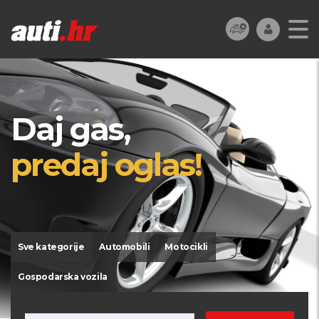
Daj gas,
predaj oglas!
Sve kategorije
Automobili
Motocikli
Gospodarska vozila