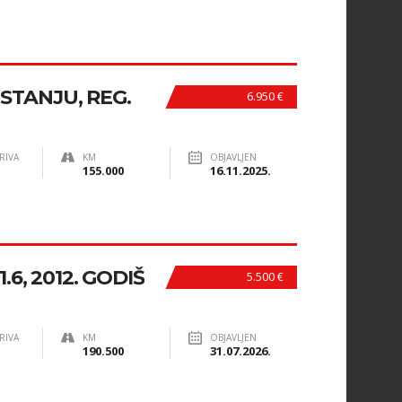
STANJU, REG.
6.950 €
RIVA
KM
OBJAVLJEN
155.000
16.11.2025.
6, 2012. GODIŠ
5.500 €
RIVA
KM
OBJAVLJEN
190.500
31.07.2026.