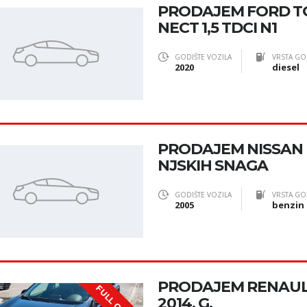
PRODAJEM FORD T
NECT 1,5 TDCI N1
GODIŠTE VOZILA
VRSTA GO
2020
diesel
PRODAJEM NISSAN M
NJSKIH SNAGA
GODIŠTE VOZILA
VRSTA GO
2005
benzin
PRODAJEM RENAULT
2014. G,