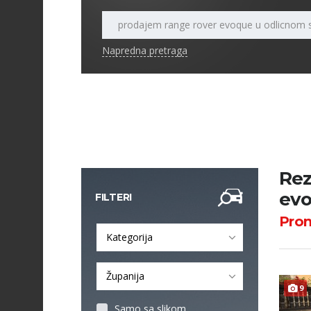
Napredna pretraga
Rez
evo
FILTERI
Pro
Kategorija
Županija
9
Samo sa slikom