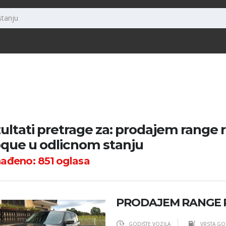
ultati pretrage za: prodajem range 
que u odlicnom stanju
nađeno:
851
oglasa
PRODAJEM RANGE 
GODIŠTE VOZILA
VRSTA GO