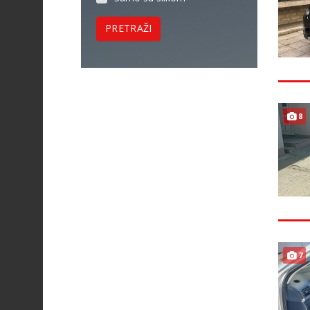
PRETRAŽI
8
7