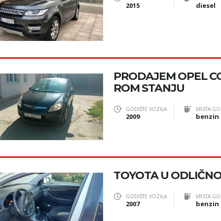
2015
diesel
PRODAJEM OPEL CO
ROM STANJU
GODIŠTE VOZILA
VRSTA GO
2009
benzin
TOYOTA U ODLIČN
GODIŠTE VOZILA
VRSTA GO
2007
benzin