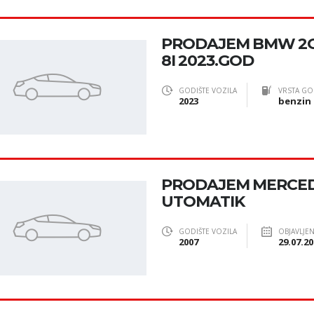
PRODAJEM BMW 2G
8I 2023.GOD
GODIŠTE VOZILA
VRSTA GO
2023
benzin
PRODAJEM MERCEDE
UTOMATIK
GODIŠTE VOZILA
OBJAVLJE
2007
29.07.20