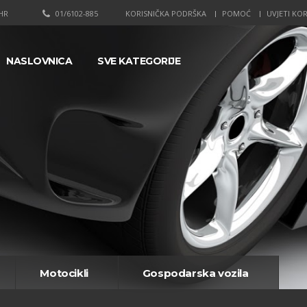
HR
01/6102-885
KORISNIČKA PODRŠKA
POMOĆ
UVJETI KOR
NASLOVNICA
SVE KATEGORIJE
Motocikli
Gospodarska vozila