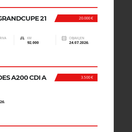
RANDCUPE 21
20.000 €
RIVA
KM
OBJAVLJEN
92.000
24.07.2026.
S A200 CDI A
3.500 €
N
26.