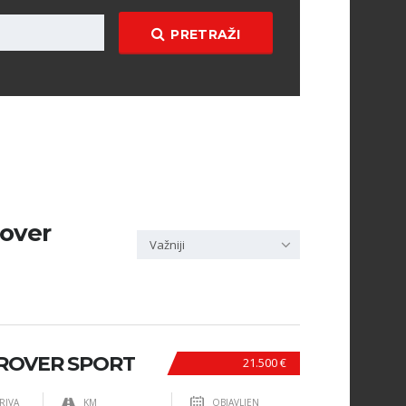
PRETRAŽI
rover
Važniji
ROVER SPORT
21.500 €
RIVA
KM
OBJAVLJEN