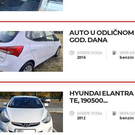
AUTO U ODLIČNOM 
GOD. DANA
GODIŠTE VOZILA
VRSTA GO
2016
benzin
HYUNDAI ELANTRA 1.
TE, 190500...
GODIŠTE VOZILA
VRSTA GO
2012
benzin