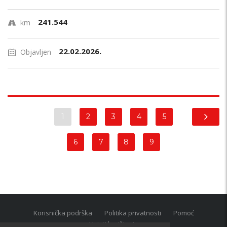
241.544
km
22.02.2026.
Objavljen
1
2
3
4
5
6
7
8
9
Korisnička podrška
Politika privatnosti
Pomoć
Uvjeti korištenja