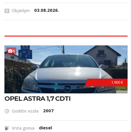
03.08.2026.
Objavljen
5
1.900 €
OPEL ASTRA 1,7 CDTI
2007
Godište vozila
diesel
Vrsta goriva