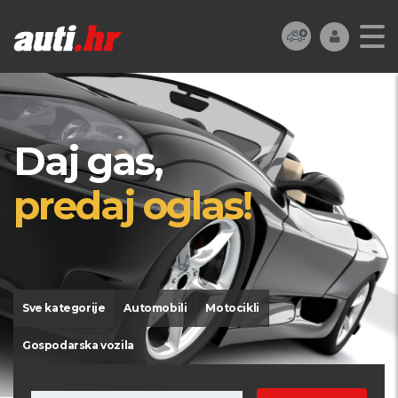
Daj gas,
predaj oglas!
Sve kategorije
Automobili
Motocikli
Gospodarska vozila