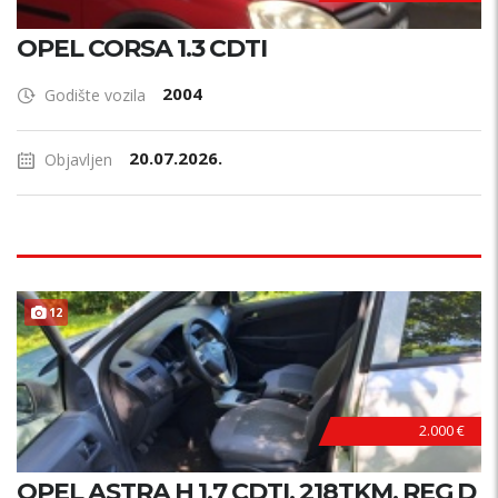
OPEL CORSA 1.3 CDTI
2004
Godište vozila
20.07.2026.
Objavljen
12
2.000 €
OPEL ASTRA H 1.7 CDTI, 218TKM, REG D