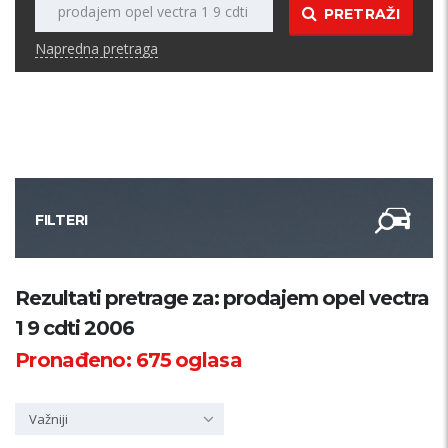
PRETRAŽI
Napredna pretraga
FILTERI
Kategorija
Rezultati pretrage za: prodajem opel vectra
1 9 cdti 2006
Županija
Pronađeno:
675
oglasa
Samo sa slikom
Važniji
PRETRAŽI