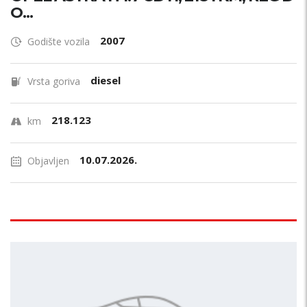
O...
2007
Godište vozila
diesel
Vrsta goriva
218.123
km
10.07.2026.
Objavljen