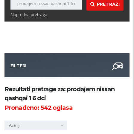
PRETRAŽI
Napredna pretraga
FILTERI
Kategorija
Rezultati pretrage za: prodajem nissan
qashqai 1 6 dci
Županija
Pronađeno:
542
oglasa
Samo sa slikom
Važniji
PRETRAŽI