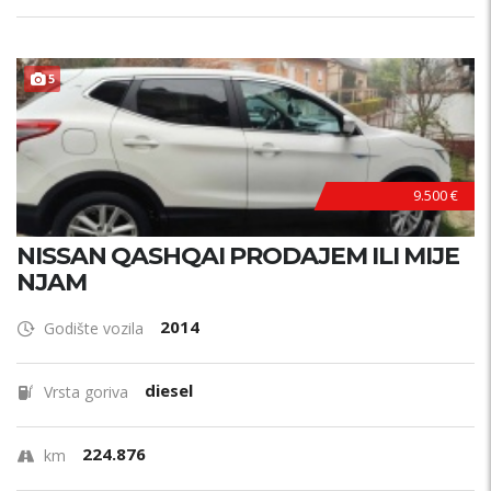
ZAMJENA
5
9.500 €
NISSAN QASHQAI PRODAJEM ILI MIJE
NJAM
2014
Godište vozila
diesel
Vrsta goriva
224.876
km