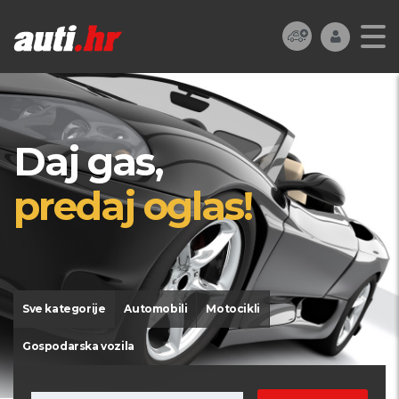
Daj gas,
predaj oglas!
Sve kategorije
Automobili
Motocikli
Gospodarska vozila