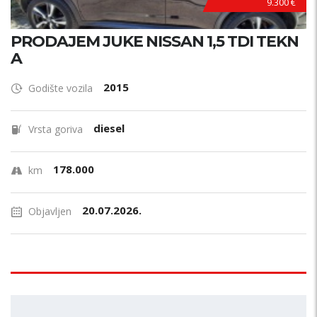
9.300 €
PRODAJEM JUKE NISSAN 1,5 TDI TEKN
A
2015
Godište vozila
diesel
Vrsta goriva
178.000
km
20.07.2026.
Objavljen