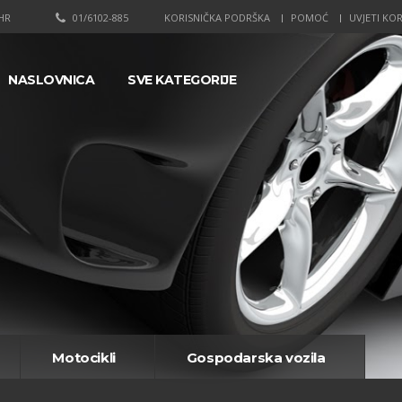
HR
01/6102-885
KORISNIČKA PODRŠKA
POMOĆ
UVJETI KOR
NASLOVNICA
SVE KATEGORIJE
Motocikli
Gospodarska vozila