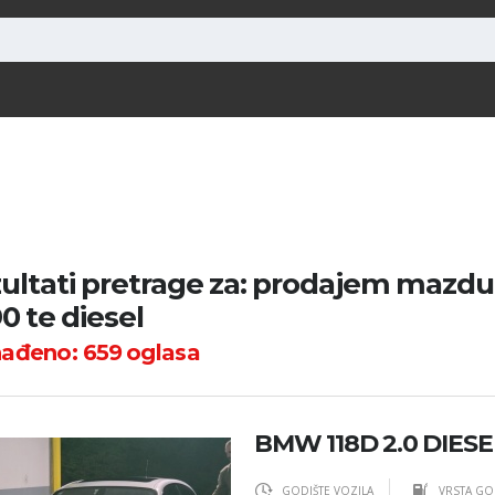
ultati pretrage za: prodajem mazdu 
0 te diesel
nađeno:
659
oglasa
BMW 118D 2.0 DIES
GODIŠTE VOZILA
VRSTA GO