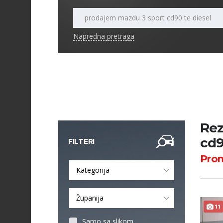
Napredna pretraga
Rez
cd9
FILTERI
Pro
Kategorija
Županija
11
Samo sa slikom