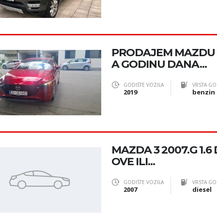
PRODAJEM MAZDU 3
A GODINU DANA...
GODIŠTE VOZILA
VRSTA GO
2019
benzin
MAZDA 3 2007.G 1.6 
OVE ILI...
GODIŠTE VOZILA
VRSTA GO
2007
diesel