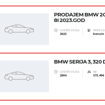
PRODAJEM BMW 2G
8I 2023.GOD
GODIŠTE VOZILA
VRSTA GO
2023
benzin
BMW SERIJA 3, 320 
GODIŠTE VOZILA
KM
2004
372.494