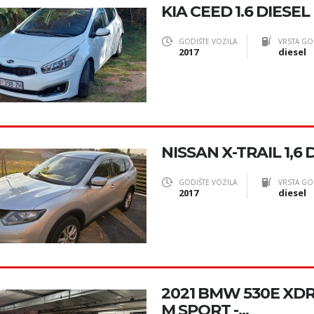
KIA CEED 1.6 DIESEL
GODIŠTE VOZILA
VRSTA GO
2017
diesel
NISSAN X-TRAIL 1,6 
GODIŠTE VOZILA
VRSTA GO
2017
diesel
2021 BMW 530E XD
M SPORT -...