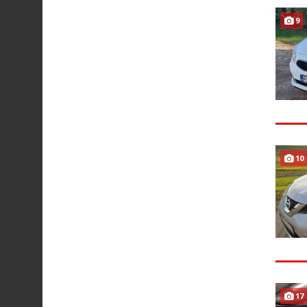
9
10
17