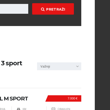
PRETRAŽI
3 sport
Važniji
EL M SPORT
7.000 €
RIVA
KM
OBJAVLJEN