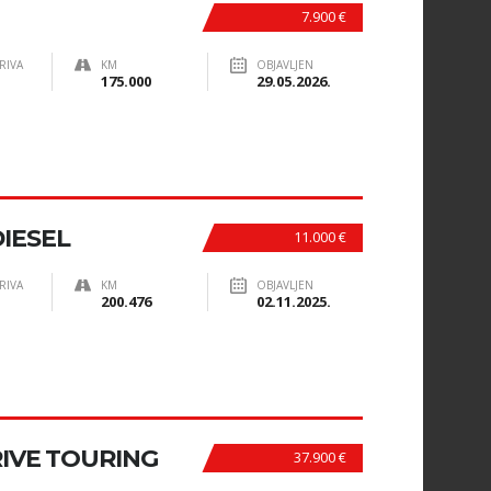
7.900 €
RIVA
KM
OBJAVLJEN
175.000
29.05.2026.
DIESEL
11.000 €
RIVA
KM
OBJAVLJEN
200.476
02.11.2025.
RIVE TOURING
37.900 €