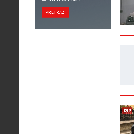
PRETRAŽI
9