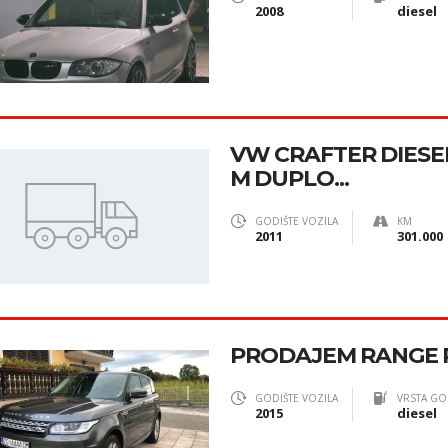
2008
diesel
VW CRAFTER DIESEL
M DUPLO...
GODIŠTE VOZILA
KM
2011
301.000
PRODAJEM RANGE 
GODIŠTE VOZILA
VRSTA GO
2015
diesel