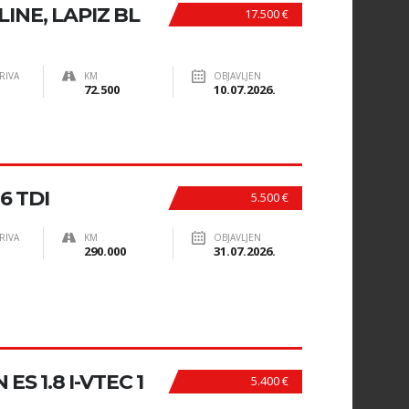
 LINE, LAPIZ BL
17.500 €
RIVA
KM
OBJAVLJEN
72.500
10.07.2026.
.6 TDI
5.500 €
RIVA
KM
OBJAVLJEN
290.000
31.07.2026.
S 1.8 I-VTEC 1
5.400 €