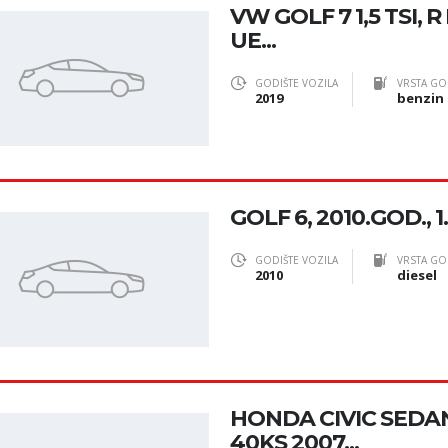
VW GOLF 7 1,5 TSI, R
UE...
GODIŠTE VOZILA
VRSTA GO
2019
benzin
GOLF 6, 2010.GOD., 1
GODIŠTE VOZILA
VRSTA GO
2010
diesel
HONDA CIVIC SEDAN E
40KS 2007...