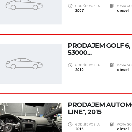
GODIŠTE VOZILA
VRSTA GO
2007
diesel
PRODAJEM GOLF 6, 20
53000...
GODIŠTE VOZILA
VRSTA GO
2010
diesel
PRODAJEM AUTOMOB
LINE*, 2015
GODIŠTE VOZILA
VRSTA GO
2015
diesel