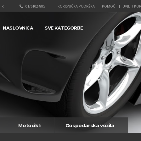
HR
01/6102-885
KORISNIČKA PODRŠKA
POMOĆ
UVJETI KOR
NASLOVNICA
SVE KATEGORIJE
Motocikli
Gospodarska vozila