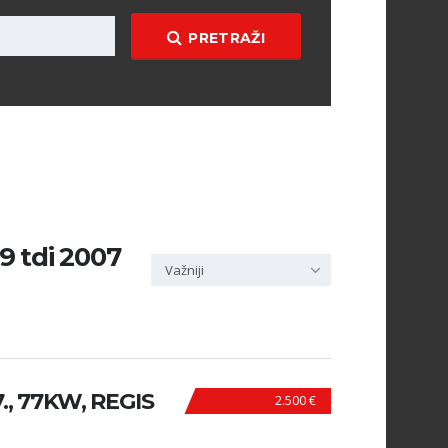
PRETRAŽI
 9 tdi 2007
Važniji
7., 77KW, REGIS
2.500 €