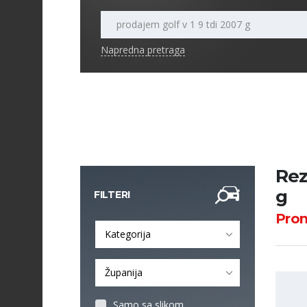
Napredna pretraga
Rez
g
FILTERI
Pro
Kategorija
Županija
Samo sa slikom