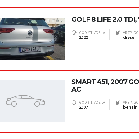
GOLF 8 LIFE 2.0 TDI
GODIŠTE VOZILA
VRSTA GO
2022
diesel
SMART 451, 2007 GO
AC
GODIŠTE VOZILA
VRSTA GO
2007
benzin