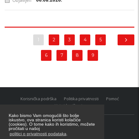
Objavljen
1
2
3
4
5
6
7
8
9
Korisnička podrška
Politika privatnosti
Pomoć
Uvjeti korištenja
Kako bismo Vam omogućili što bolje
iskustvo, ova stranica koristi kolačiće
(cookies). O tome kako ih koristimo, možete
Oglasnik grupacija:
posao.hr
|
oglasnik.hr
|
auti.hr
pročitati u našoj
Tečaj za konverziju u EUR valutu: 1 euro = 7.53450 kn
politici o privatnosti podataka
.