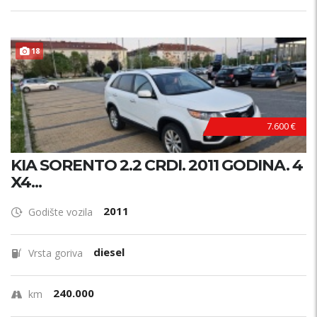
18
7.600 €
KIA SORENTO 2.2 CRDI. 2011 GODINA. 4
X4...
2011
Godište vozila
diesel
Vrsta goriva
240.000
km