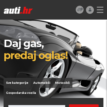
Daj gas,
predaj oglas!
Sve kategorije
Automobili
Motocikli
Gospodarska vozila