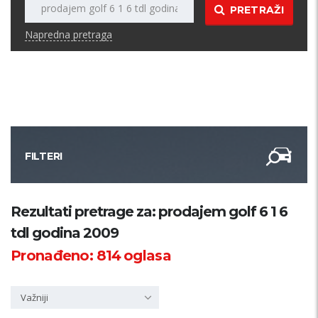
PRETRAŽI
Napredna pretraga
FILTERI
Kategorija
Rezultati pretrage za: prodajem golf 6 1 6
tdl godina 2009
Županija
Pronađeno:
814
oglasa
Samo sa slikom
Važniji
PRETRAŽI