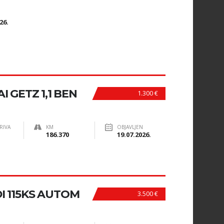
N
26.
 GETZ 1,1 BEN
1.300 €
RIVA
KM
OBJAVLJEN
186.370
19.07.2026.
DI 115KS AUTOM
3.500 €