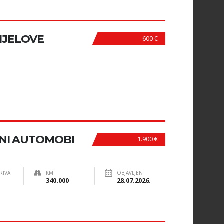
IJELOVE
600 €
NI AUTOMOBI
1.900 €
RIVA
KM
OBJAVLJEN
340.000
28.07.2026.