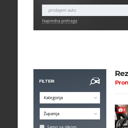
Napredna pretraga
Rez
FILTERI
Pro
Kategorija
7
Županija
Samo sa slikom