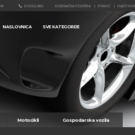
HR
01/6102-885
KORISNIČKA PODRŠKA
POMOĆ
UVJETI KOR
NASLOVNICA
SVE KATEGORIJE
Motocikli
Gospodarska vozila