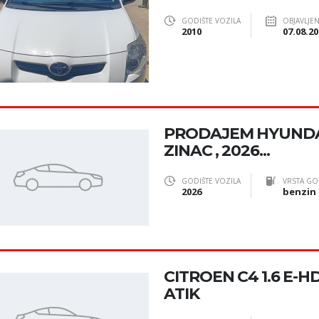
GODIŠTE VOZILA
OBJAVLJE
2010
07.08.20
PRODAJEM HYUNDAI
ZINAC , 2026...
GODIŠTE VOZILA
VRSTA GO
2026
benzin
CITROEN C4 1.6 E-H
ATIK