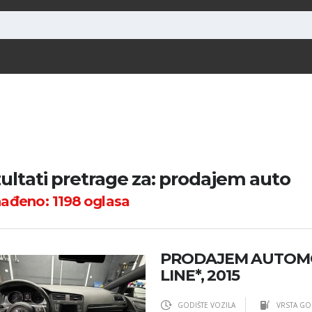
ultati pretrage za: prodajem auto
nađeno:
1198
oglasa
PRODAJEM AUTOMOB
LINE*, 2015
GODIŠTE VOZILA
VRSTA GO