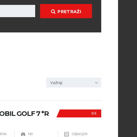
PRETRAŽI
Važniji
IL GOLF 7 *R
8 €
RIVA
KM
OBJAVLJEN