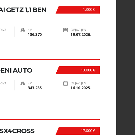
 GETZ 1,1 BEN
1.300 €
RIVA
KM
OBJAVLJEN
186.370
19.07.2026.
ENI AUTO
13.000 €
RIVA
KM
OBJAVLJEN
343.235
16.10.2025.
 SX4CROSS
17.000 €