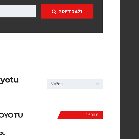
PRETRAŽI
oyotu
Važniji
TOYOTU
3.500 €
N
26.