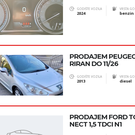
GODIŠTE VOZILA
VRSTA GO
2024
benzin
PRODAJEM PEUGEOT
RIRAN DO 11/26
GODIŠTE VOZILA
VRSTA GO
2013
diesel
PRODAJEM FORD T
NECT 1,5 TDCI N1