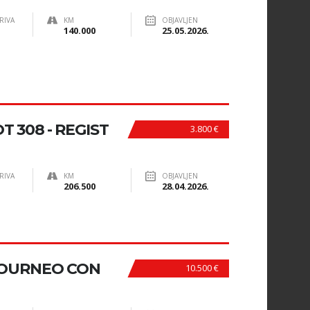
RIVA
KM
OBJAVLJEN
140.000
25.05.2026.
 308 - REGIST
3.800 €
RIVA
KM
OBJAVLJEN
206.500
28.04.2026.
OURNEO CON
10.500 €