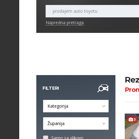
Napredna pretraga
Rez
FILTERI
Pro
Kategorija
3
Županija
Samo sa slikom