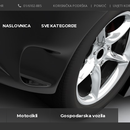
HR
01/6102-885
KORISNIČKA PODRŠKA
POMOĆ
UVJETI KOR
NASLOVNICA
SVE KATEGORIJE
Motocikli
Gospodarska vozila