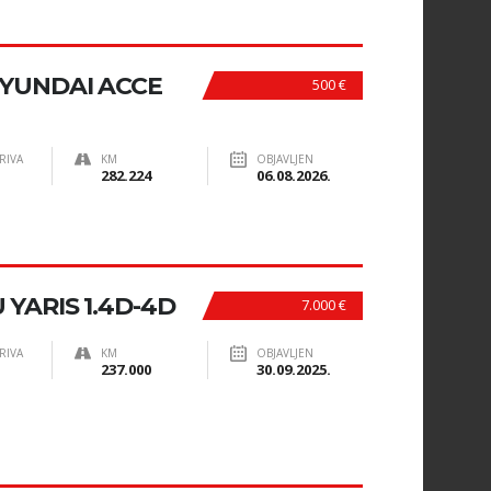
YUNDAI ACCE
500 €
RIVA
KM
OBJAVLJEN
282.224
06.08.2026.
YARIS 1.4D-4D
7.000 €
RIVA
KM
OBJAVLJEN
237.000
30.09.2025.