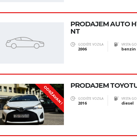
PRODAJEM AUTO H
NT
GODIŠTE VOZILA
VRSTA GO
2006
benzin
PRODAJEM TOYOTU 
ODRŽAVAN !
GODIŠTE VOZILA
VRSTA GO
2016
diesel