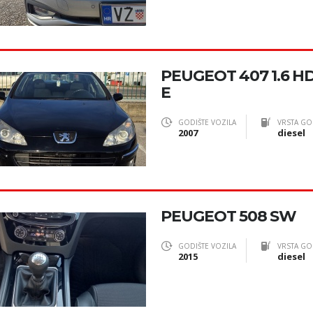
PEUGEOT 407 1.6 HD
E
GODIŠTE VOZILA
VRSTA GO
2007
diesel
PEUGEOT 508 SW
GODIŠTE VOZILA
VRSTA GO
2015
diesel