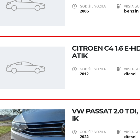
GODIŠTE VOZILA
VRSTA GO
2006
benzin
CITROEN C4 1.6 E-H
ATIK
GODIŠTE VOZILA
VRSTA GO
2012
diesel
VW PASSAT 2.0 TDI
IK
GODIŠTE VOZILA
VRSTA GO
2022
diesel