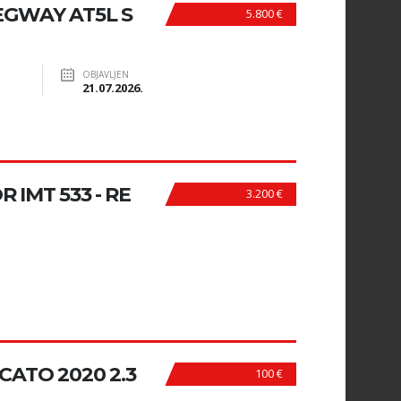
GWAY AT5L S
5.800 €
OBJAVLJEN
21.07.2026.
IMT 533 - RE
3.200 €
ATO 2020 2.3
100 €