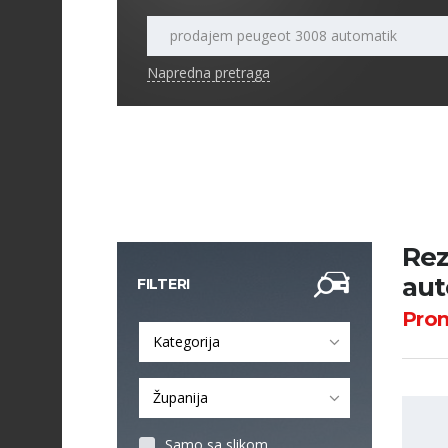
Napredna pretraga
Rez
aut
FILTERI
Pro
Kategorija
Županija
Samo sa slikom