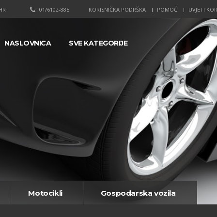
HR
01/6102-885
KORISNIČKA PODRŠKA
POMOĆ
UVJETI KOR
NASLOVNICA
SVE KATEGORIJE
Motocikli
Gospodarska vozila